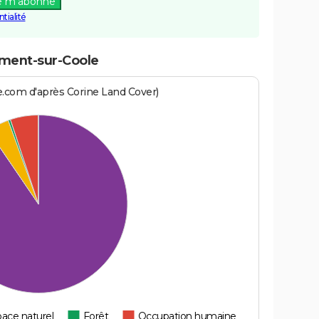
e m'abonne
tialité
ement-sur-Coole
e.com d'après Corine Land Cover)
ace naturel
Forêt
Occupation humaine