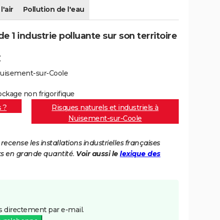
l'air
Pollution de l'eau
1 industrie polluante sur son territoire
Z
Nuisement-sur-Coole
ockage non frigorifique
s ?
Risques naturels et industriels à
Nuisement-sur-Coole
cense les installations industrielles françaises
ts en grande quantité.
Voir aussi le
lexique des
 directement par e-mail.