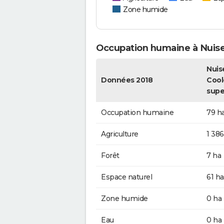
Zone humide
Occupation humaine à Nuis
Nuis
Données 2018
Cool
supe
Occupation humaine
79 h
Agriculture
1 386
Forêt
7 ha
Espace naturel
61 ha
Zone humide
0 ha
Eau
0 ha