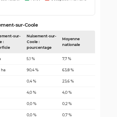
ement-sur-Coole
ement-sur-
Nuisement-sur-
Moyenne
e :
Coole :
nationale
rficie
pourcentage
a
5,1 %
7,7 %
 ha
90,4 %
63,8 %
0,4 %
23,6 %
4,0 %
4,0 %
0,0 %
0,2 %
0,0 %
0,7 %