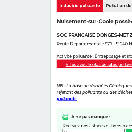
Industrie polluante
Pollution de 
Nuisement-sur-Coole possède 
SOC FRANCAISE DONGES-MET
Route Departementale 977 - 51240 
Activité polluante : Entreposage et st
Villes avec le plus de sites pollué
NB : La base de données Géorisques re
rejetant des polluants ou des déche
polluants.
A ne pas manquer
Recevez nos astuces et bons plans