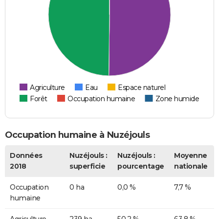
Agriculture
Eau
Espace naturel
Forêt
Occupation humaine
Zone humide
Occupation humaine à Nuzéjouls
Données
Nuzéjouls :
Nuzéjouls :
Moyenne
2018
superficie
pourcentage
nationale
Occupation
0 ha
0,0 %
7,7 %
humaine
Agriculture
239 ha
50,2 %
63,8 %