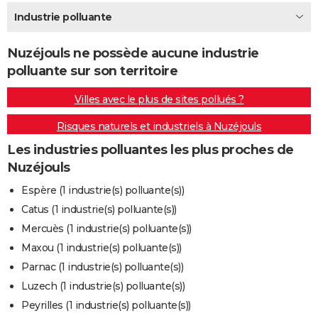
City break
Voyage de noces
Climat
Destinations
Voyage nature
Forum
+
Industrie polluante
PHOTO
GUIDES D'ACHAT
Nuzéjouls ne possède aucune industrie
polluante sur son territoire
BONS PLANS
Villes avec le plus de sites pollués ?
CARTE DE VOEUX
Risques naturels et industriels à Nuzéjouls
Carte Bonne année
Carte Pâques
Carte de Noël
Carte Saint-Valentin
Carte d'anniversaire
DICTIONNAIRE
Les industries polluantes les plus proches de
Biographies
Expressions
Dictionnaire
Citations
Proverbes
PROGRAMME TV
Nuzéjouls
COPAINS D'AVANT
Espère (1 industrie(s) polluante(s))
Catus (1 industrie(s) polluante(s))
Se connecter
Collèges
Universités
Service militaire
S'inscrire
Lycées
Primaires
Entreprises
Avis de recherche
AVIS DE DÉCÈS
Mercuès (1 industrie(s) polluante(s))
FORUM
Maxou (1 industrie(s) polluante(s))
Parnac (1 industrie(s) polluante(s))
Lifestyle
Sport
Television
Cinema
Bricolage
Culture
Auto
Voyage
Luzech (1 industrie(s) polluante(s))
Peyrilles (1 industrie(s) polluante(s))