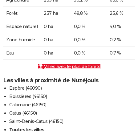
Forêt
237 ha
49,8 %
23,6 %
Espace naturel
0 ha
0,0 %
4,0 %
Zone humide
0 ha
0,0 %
0,2 %
Eau
0 ha
0,0 %
0,7 %
Villes avec le plus de forêts
Les villes à proximité de Nuzéjouls
Espère (46090)
Boissières (46150)
Calamane (46150)
Catus (46150)
Saint-Denis-Catus (46150)
Toutes les villes