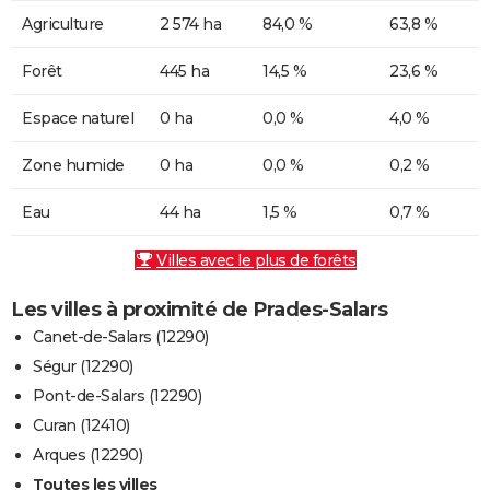
Agriculture
2 574 ha
84,0 %
63,8 %
Forêt
445 ha
14,5 %
23,6 %
Espace naturel
0 ha
0,0 %
4,0 %
Zone humide
0 ha
0,0 %
0,2 %
Eau
44 ha
1,5 %
0,7 %
Villes avec le plus de forêts
Les villes à proximité de Prades-Salars
Canet-de-Salars (12290)
Ségur (12290)
Pont-de-Salars (12290)
Curan (12410)
Arques (12290)
Toutes les villes