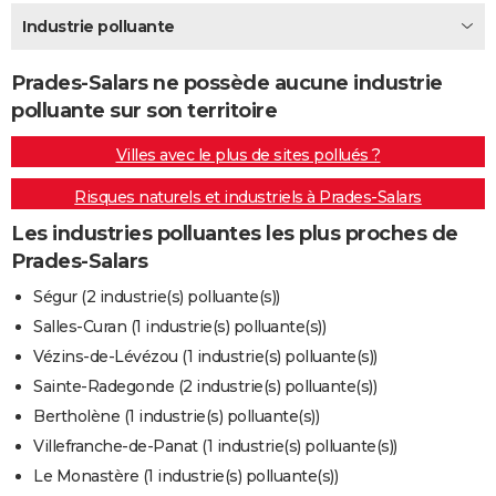
City break
Voyage de noces
Climat
Destinations
Voyage nature
Forum
+
Industrie polluante
PHOTO
GUIDES D'ACHAT
Prades-Salars ne possède aucune industrie
polluante sur son territoire
BONS PLANS
Villes avec le plus de sites pollués ?
CARTE DE VOEUX
Risques naturels et industriels à Prades-Salars
Carte Bonne année
Carte Pâques
Carte de Noël
Carte Saint-Valentin
Carte d'anniversaire
DICTIONNAIRE
Les industries polluantes les plus proches de
Biographies
Expressions
Dictionnaire
Citations
Proverbes
PROGRAMME TV
Prades-Salars
COPAINS D'AVANT
Ségur (2 industrie(s) polluante(s))
Salles-Curan (1 industrie(s) polluante(s))
Se connecter
Collèges
Universités
Service militaire
S'inscrire
Lycées
Primaires
Entreprises
Avis de recherche
AVIS DE DÉCÈS
Vézins-de-Lévézou (1 industrie(s) polluante(s))
FORUM
Sainte-Radegonde (2 industrie(s) polluante(s))
Bertholène (1 industrie(s) polluante(s))
Lifestyle
Sport
Television
Cinema
Bricolage
Culture
Auto
Voyage
Villefranche-de-Panat (1 industrie(s) polluante(s))
Le Monastère (1 industrie(s) polluante(s))