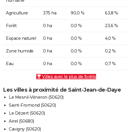
humaine
Agriculture
375 ha
90,0 %
63,8 %
Forêt
0 ha
0,0 %
23,6 %
Espace naturel
0 ha
0,0 %
4,0 %
Zone humide
0 ha
0,0 %
0,2 %
Eau
0 ha
0,0 %
0,7 %
Villes avec le plus de forêts
Les villes à proximité de Saint-Jean-de-Daye
Le Mesnil-Véneron (50620)
Saint-Fromond (50620)
Le Dézert (50620)
Airel (50680)
Cavigny (50620)