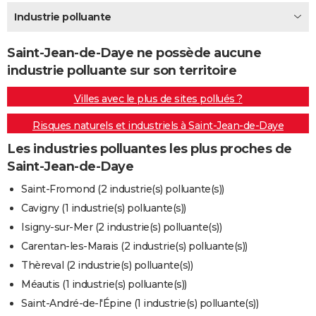
City break
Voyage de noces
Climat
Destinations
Voyage nature
Forum
+
Industrie polluante
PHOTO
GUIDES D'ACHAT
Saint-Jean-de-Daye ne possède aucune
industrie polluante sur son territoire
BONS PLANS
Villes avec le plus de sites pollués ?
CARTE DE VOEUX
Risques naturels et industriels à Saint-Jean-de-Daye
Carte Bonne année
Carte Pâques
Carte de Noël
Carte Saint-Valentin
Carte d'anniversaire
DICTIONNAIRE
Les industries polluantes les plus proches de
Biographies
Expressions
Dictionnaire
Citations
Proverbes
PROGRAMME TV
Saint-Jean-de-Daye
COPAINS D'AVANT
Saint-Fromond (2 industrie(s) polluante(s))
Cavigny (1 industrie(s) polluante(s))
Se connecter
Collèges
Universités
Service militaire
S'inscrire
Lycées
Primaires
Entreprises
Avis de recherche
AVIS DE DÉCÈS
Isigny-sur-Mer (2 industrie(s) polluante(s))
FORUM
Carentan-les-Marais (2 industrie(s) polluante(s))
Thèreval (2 industrie(s) polluante(s))
Lifestyle
Sport
Television
Cinema
Bricolage
Culture
Auto
Voyage
Méautis (1 industrie(s) polluante(s))
Saint-André-de-l'Épine (1 industrie(s) polluante(s))