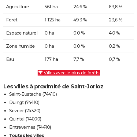
Agriculture
561 ha
24,6 %
63,8 %
Forêt
1 125 ha
49,3 %
23,6 %
Espace naturel
0 ha
0,0 %
4,0 %
Zone humide
0 ha
0,0 %
0,2 %
Eau
177 ha
7,7 %
0,7 %
Villes avec le plus de forêts
Les villes à proximité de Saint-Jorioz
Saint-Eustache (74410)
Duingt (74410)
Sevrier (74320)
Quintal (74600)
Entrevernes (74410)
Toutes les villes