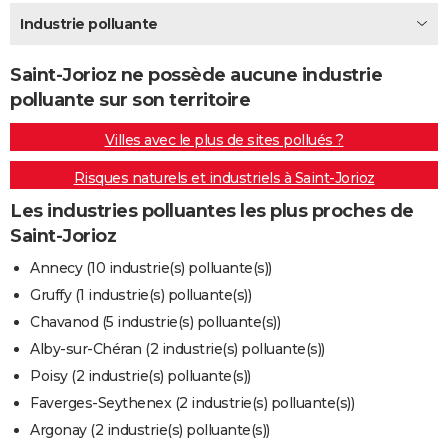
City break
Voyage de noces
Climat
Destinations
Voyage nature
Forum
+
Industrie polluante
PHOTO
GUIDES D'ACHAT
Saint-Jorioz ne possède aucune industrie
polluante sur son territoire
BONS PLANS
Villes avec le plus de sites pollués ?
CARTE DE VOEUX
Risques naturels et industriels à Saint-Jorioz
Carte Bonne année
Carte Pâques
Carte de Noël
Carte Saint-Valentin
Carte d'anniversaire
DICTIONNAIRE
Les industries polluantes les plus proches de
Biographies
Expressions
Dictionnaire
Citations
Proverbes
PROGRAMME TV
Saint-Jorioz
COPAINS D'AVANT
Annecy (10 industrie(s) polluante(s))
Gruffy (1 industrie(s) polluante(s))
Se connecter
Collèges
Universités
Service militaire
S'inscrire
Lycées
Primaires
Entreprises
Avis de recherche
AVIS DE DÉCÈS
Chavanod (5 industrie(s) polluante(s))
FORUM
Alby-sur-Chéran (2 industrie(s) polluante(s))
Poisy (2 industrie(s) polluante(s))
Lifestyle
Sport
Television
Cinema
Bricolage
Culture
Auto
Voyage
Faverges-Seythenex (2 industrie(s) polluante(s))
Argonay (2 industrie(s) polluante(s))