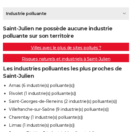
City break
Voyage de noces
Climat
Destinations
Voyage nature
Forum
+
PHOTO
Industrie polluante
GUIDES D'ACHAT
Saint-Julien ne possède aucune industrie
BONS PLANS
polluante sur son territoire
CARTE DE VOEUX
Villes avec le plus de sites pollués ?
Carte Bonne année
Carte Pâques
Carte de Noël
Carte Saint-Valentin
Carte d'anniversaire
DICTIONNAIRE
Risques naturels et industriels à Saint-Julien
Biographies
Expressions
Dictionnaire
Citations
Proverbes
PROGRAMME TV
Les industries polluantes les plus proches de
Saint-Julien
COPAINS D'AVANT
Arnas (6 industrie(s) polluante(s))
Se connecter
Collèges
Universités
Service militaire
S'inscrire
Lycées
Primaires
Entreprises
Avis de recherche
AVIS DE DÉCÈS
Rivolet (1 industrie(s) polluante(s))
Saint-Georges-de-Reneins (2 industrie(s) polluante(s))
FORUM
Villefranche-sur-Saône (9 industrie(s) polluante(s))
Lifestyle
Sport
Television
Cinema
Bricolage
Culture
Auto
Voyage
Charentay (1 industrie(s) polluante(s))
Limas (1 industrie(s) polluante(s))