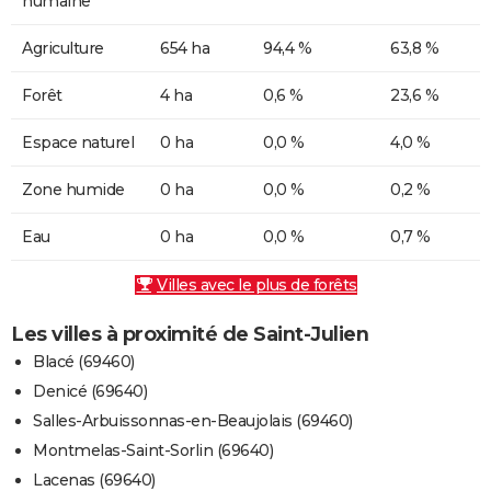
humaine
Agriculture
654 ha
94,4 %
63,8 %
Forêt
4 ha
0,6 %
23,6 %
Espace naturel
0 ha
0,0 %
4,0 %
Zone humide
0 ha
0,0 %
0,2 %
Eau
0 ha
0,0 %
0,7 %
Villes avec le plus de forêts
Les villes à proximité de Saint-Julien
Blacé (69460)
Denicé (69640)
Salles-Arbuissonnas-en-Beaujolais (69460)
Montmelas-Saint-Sorlin (69640)
Lacenas (69640)