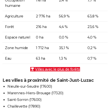
Occupation
116 ha
2,4 %
7,7 %
humaine
Agriculture
2 776 ha
56,9 %
63,8 %
Forêt
216 ha
4,4 %
23,6 %
Espace naturel
0 ha
0,0 %
4,0 %
Zone humide
1 712 ha
35,1 %
0,2 %
Eau
63 ha
1,3 %
0,7 %
Villes avec le plus de forêts
Les villes à proximité de Saint-Just-Luzac
Nieulle-sur-Seudre (17600)
Marennes-Hiers-Brouage (17320)
Saint-Sornin (17600)
Chaillevette (17890)