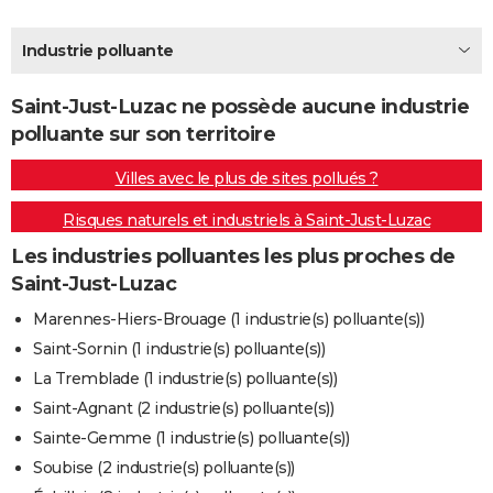
City break
Voyage de noces
Climat
Destinations
Voyage nature
Forum
+
PHOTO
Industrie polluante
GUIDES D'ACHAT
Saint-Just-Luzac ne possède aucune industrie
BONS PLANS
polluante sur son territoire
CARTE DE VOEUX
Villes avec le plus de sites pollués ?
Carte Bonne année
Carte Pâques
Carte de Noël
Carte Saint-Valentin
Carte d'anniversaire
DICTIONNAIRE
Risques naturels et industriels à Saint-Just-Luzac
Biographies
Expressions
Dictionnaire
Citations
Proverbes
PROGRAMME TV
Les industries polluantes les plus proches de
Saint-Just-Luzac
COPAINS D'AVANT
Marennes-Hiers-Brouage (1 industrie(s) polluante(s))
Se connecter
Collèges
Universités
Service militaire
S'inscrire
Lycées
Primaires
Entreprises
Avis de recherche
AVIS DE DÉCÈS
Saint-Sornin (1 industrie(s) polluante(s))
La Tremblade (1 industrie(s) polluante(s))
FORUM
Saint-Agnant (2 industrie(s) polluante(s))
Lifestyle
Sport
Television
Cinema
Bricolage
Culture
Auto
Voyage
Sainte-Gemme (1 industrie(s) polluante(s))
Soubise (2 industrie(s) polluante(s))