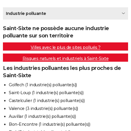
City break
Voyage de noces
Climat
Destinations
Voyage nature
Forum
+
PHOTO
Industrie polluante
GUIDES D'ACHAT
Saint-Sixte ne possède aucune industrie
BONS PLANS
polluante sur son territoire
CARTE DE VOEUX
Villes avec le plus de sites pollués ?
Carte Bonne année
Carte Pâques
Carte de Noël
Carte Saint-Valentin
Carte d'anniversaire
DICTIONNAIRE
Risques naturels et industriels à Saint-Sixte
Biographies
Expressions
Dictionnaire
Citations
Proverbes
PROGRAMME TV
Les industries polluantes les plus proches de
Saint-Sixte
COPAINS D'AVANT
Golfech (1 industrie(s) polluante(s))
Se connecter
Collèges
Universités
Service militaire
S'inscrire
Lycées
Primaires
Entreprises
Avis de recherche
AVIS DE DÉCÈS
Saint-Loup (1 industrie(s) polluante(s))
Castelculier (1 industrie(s) polluante(s))
FORUM
Valence (3 industrie(s) polluante(s))
Lifestyle
Sport
Television
Cinema
Bricolage
Culture
Auto
Voyage
Auvillar (1 industrie(s) polluante(s))
Bon-Encontre (1 industrie(s) polluante(s))