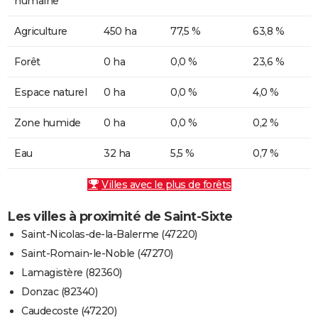
humaine
Agriculture
450 ha
77,5 %
63,8 %
Forêt
0 ha
0,0 %
23,6 %
Espace naturel
0 ha
0,0 %
4,0 %
Zone humide
0 ha
0,0 %
0,2 %
Eau
32 ha
5,5 %
0,7 %
Villes avec le plus de forêts
Les villes à proximité de Saint-Sixte
Saint-Nicolas-de-la-Balerme (47220)
Saint-Romain-le-Noble (47270)
Lamagistère (82360)
Donzac (82340)
Caudecoste (47220)