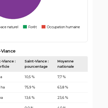
ace naturel
Forêt
Occupation humaine
-Viance
t-Viance :
Saint-Viance :
Moyenne
rficie
pourcentage
nationale
ha
10,5 %
7,7 %
 ha
75,9 %
63,8 %
ha
13,6 %
23,6 %