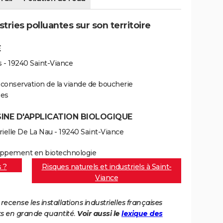
tries polluantes sur son territoire
E
 - 19240 Saint-Viance
t conservation de la viande de boucherie
ses
SINE D'APPLICATION BIOLOGIQUE
rielle De La Nau - 19240 Saint-Viance
loppement en biotechnologie
s ?
Risques naturels et industriels à Saint-
Viance
cense les installations industrielles françaises
ts en grande quantité.
Voir aussi le
lexique des