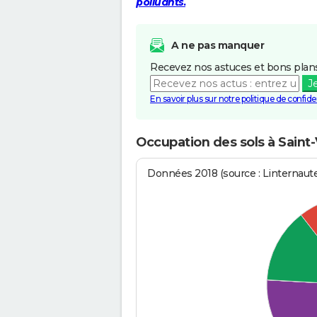
polluants.
A ne pas manquer
Recevez nos astuces et bons plans
J
En savoir plus sur notre politique de confiden
Occupation des sols à Saint
Données 2018 (source : Linternaut