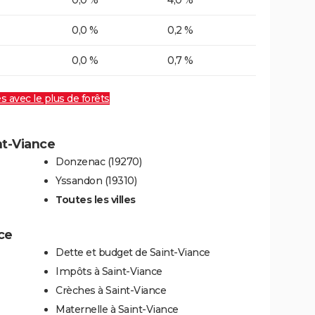
0,0 %
4,0 %
0,0 %
0,2 %
0,0 %
0,7 %
es avec le plus de forêts
nt-Viance
Donzenac (19270)
Yssandon (19310)
Toutes les villes
ce
Dette et budget de Saint-Viance
Impôts à Saint-Viance
Crèches à Saint-Viance
Maternelle à Saint-Viance