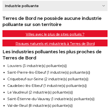
City break
Voyage de noces
Climat
Destinations
Voyage nature
Forum
+
Industrie polluante
PHOTO
GUIDES D'ACHAT
Terres de Bord ne possède aucune industrie
polluante sur son territoire
BONS PLANS
Villes avec le plus de sites pollués ?
CARTE DE VOEUX
Risques naturels et industriels à Terres de Bord
Carte Bonne année
Carte Pâques
Carte de Noël
Carte Saint-Valentin
Carte d'anniversaire
DICTIONNAIRE
Les industries polluantes les plus proches de
Biographies
Expressions
Dictionnaire
Citations
Proverbes
PROGRAMME TV
Terres de Bord
COPAINS D'AVANT
Louviers (3 industrie(s) polluante(s))
Saint-Pierre-lès-Elbeuf (1 industrie(s) polluante(s))
Se connecter
Collèges
Universités
Service militaire
S'inscrire
Lycées
Primaires
Entreprises
Avis de recherche
AVIS DE DÉCÈS
Criquebeuf-sur-Seine (2 industrie(s) polluante(s))
FORUM
Caudebec-lès-Elbeuf (1 industrie(s) polluante(s))
Le Vaudreuil (2 industrie(s) polluante(s))
Lifestyle
Sport
Television
Cinema
Bricolage
Culture
Auto
Voyage
Saint-Étienne-du-Vauvray (1 industrie(s) polluante(s))
Val-de-Reuil (8 industrie(s) polluante(s))