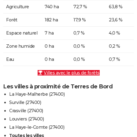
Agriculture
740 ha
72,7 %
63,8 %
Forêt
182 ha
17,9 %
23,6 %
Espace naturel
7 ha
0,7 %
4,0 %
Zone humide
0 ha
0,0 %
0,2 %
Eau
0 ha
0,0 %
0,7 %
Villes avec le plus de forêts
Les villes à proximité de Terres de Bord
La Haye-Malherbe (27400)
Surville (27400)
Crasville (27400)
Louviers (27400)
La Haye-le-Comte (27400)
Toutes les villes