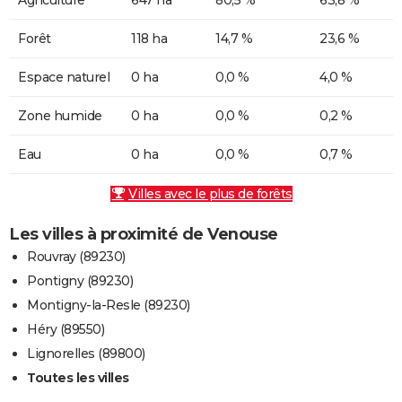
Forêt
118 ha
14,7 %
23,6 %
Espace naturel
0 ha
0,0 %
4,0 %
Zone humide
0 ha
0,0 %
0,2 %
Eau
0 ha
0,0 %
0,7 %
Villes avec le plus de forêts
Les villes à proximité de Venouse
Rouvray (89230)
Pontigny (89230)
Montigny-la-Resle (89230)
Héry (89550)
Lignorelles (89800)
Toutes les villes