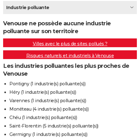
City break
Voyage de noces
Climat
Destinations
Voyage nature
Forum
+
Industrie polluante
PHOTO
GUIDES D'ACHAT
Venouse ne possède aucune industrie
polluante sur son territoire
BONS PLANS
Villes avec le plus de sites pollués ?
CARTE DE VOEUX
Risques naturels et industriels à Venouse
Carte Bonne année
Carte Pâques
Carte de Noël
Carte Saint-Valentin
Carte d'anniversaire
DICTIONNAIRE
Les industries polluantes les plus proches de
Biographies
Expressions
Dictionnaire
Citations
Proverbes
PROGRAMME TV
Venouse
COPAINS D'AVANT
Pontigny (1 industrie(s) polluante(s))
Héry (1 industrie(s) polluante(s))
Se connecter
Collèges
Universités
Service militaire
S'inscrire
Lycées
Primaires
Entreprises
Avis de recherche
AVIS DE DÉCÈS
Varennes (1 industrie(s) polluante(s))
FORUM
Monéteau (4 industrie(s) polluante(s))
Chéu (1 industrie(s) polluante(s))
Lifestyle
Sport
Television
Cinema
Bricolage
Culture
Auto
Voyage
Saint-Florentin (5 industrie(s) polluante(s))
Germigny (1 industrie(s) polluante(s))