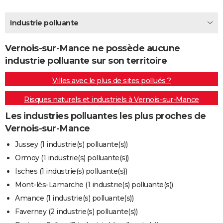
City break
Voyage de noces
Climat
Destinations
Voyage nature
Forum
+
PHOTO
Industrie polluante
GUIDES D'ACHAT
Vernois-sur-Mance ne possède aucune
BONS PLANS
industrie polluante sur son territoire
CARTE DE VOEUX
Villes avec le plus de sites pollués ?
Carte Bonne année
Carte Pâques
Carte de Noël
Carte Saint-Valentin
Carte d'anniversaire
DICTIONNAIRE
Risques naturels et industriels à Vernois-sur-Mance
Biographies
Expressions
Dictionnaire
Citations
Proverbes
PROGRAMME TV
Les industries polluantes les plus proches de
Vernois-sur-Mance
COPAINS D'AVANT
Jussey (1 industrie(s) polluante(s))
Se connecter
Collèges
Universités
Service militaire
S'inscrire
Lycées
Primaires
Entreprises
Avis de recherche
AVIS DE DÉCÈS
Ormoy (1 industrie(s) polluante(s))
Isches (1 industrie(s) polluante(s))
FORUM
Mont-lès-Lamarche (1 industrie(s) polluante(s))
Lifestyle
Sport
Television
Cinema
Bricolage
Culture
Auto
Voyage
Amance (1 industrie(s) polluante(s))
Faverney (2 industrie(s) polluante(s))