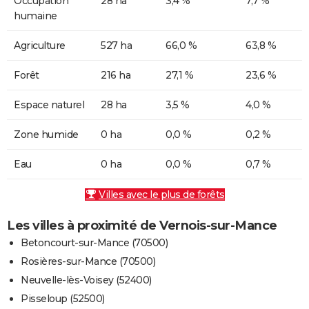
Occupation
28 ha
3,4 %
7,7 %
humaine
Agriculture
527 ha
66,0 %
63,8 %
Forêt
216 ha
27,1 %
23,6 %
Espace naturel
28 ha
3,5 %
4,0 %
Zone humide
0 ha
0,0 %
0,2 %
Eau
0 ha
0,0 %
0,7 %
Villes avec le plus de forêts
Les villes à proximité de Vernois-sur-Mance
Betoncourt-sur-Mance (70500)
Rosières-sur-Mance (70500)
Neuvelle-lès-Voisey (52400)
Pisseloup (52500)