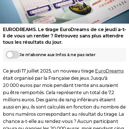
City break
Voyage de noces
Climat
Destinations
Voyage nature
Forum
+
PHOTO
GUIDES D'ACHAT
EURODREAMS. Le tirage EuroDreams de ce jeudi a-t-
BONS PLANS
il de vous un rentier ? Retrouvez sans plus attendre
CARTE DE VOEUX
tous les résultats du jour.
Carte Bonne année
Carte Pâques
Carte de Noël
Carte Saint-Valentin
Carte d'anniversaire
DICTIONNAIRE
Je m'abonne aux Infos à ne pas rater
Biographies
Expressions
Dictionnaire
Citations
Proverbes
PROGRAMME TV
Ce jeudi 17 juillet 2025, un nouveau tirage
EuroDreams
COPAINS D'AVANT
était organisé par la Française des jeux. Jusqu'à
20 000 euros par mois pendant trente ans auraient
Se connecter
Collèges
Universités
Service militaire
S'inscrire
Lycées
Primaires
Entreprises
Avis de recherche
AVIS DE DÉCÈS
pu être remportés. Cela représente un total de 7,2
millions euros. Des gains de rang inférieurs étaient
FORUM
aussi en jeu, ils sont calculés en fonction du nombre de
Lifestyle
Sport
Television
Cinema
Bricolage
Culture
Auto
Voyage
bons numéros correspondant au résultat du tirage. La
chance a-t-elle au rendez-vous ? Aucun participant
n'aura pu gagner les 20 000 euros mois pendant cinq