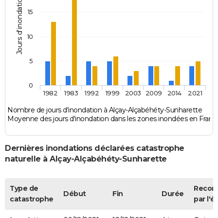
Jours d'inondation
15
10
5
0
1982
1983
1992
1999
2003
2009
2014
2021
Nombre de jours d'inondation à Alçay-Alçabéhéty-Sunharette
Moyenne des jours d'inondation dans les zones inondées en Franc
Dernières inondations déclarées catastrophe
naturelle à Alçay-Alçabéhéty-Sunharette
Type de
Recon
Début
Fin
Durée
catastrophe
par l'é