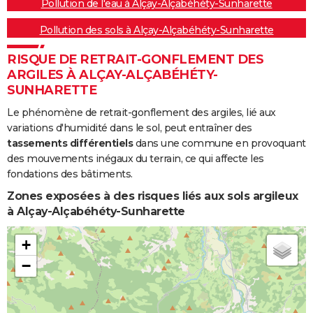
Pollution de l'eau à Alçay-Alçabéhéty-Sunharette
Pollution des sols à Alçay-Alçabéhéty-Sunharette
RISQUE DE RETRAIT-GONFLEMENT DES
ARGILES À ALÇAY-ALÇABÉHÉTY-
SUNHARETTE
Le phénomène de retrait-gonflement des argiles, lié aux
variations d'humidité dans le sol, peut entraîner des
tassements différentiels
dans une commune en provoquant
des mouvements inégaux du terrain, ce qui affecte les
fondations des bâtiments.
Zones exposées à des risques liés aux sols argileux
à Alçay-Alçabéhéty-Sunharette
+
−