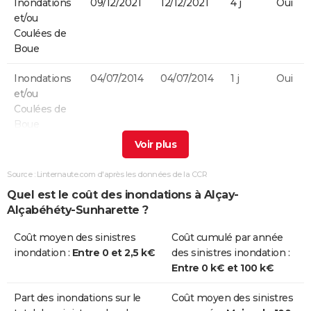
Inondations
09/12/2021
12/12/2021
4 j
Oui
et/ou
Coulées de
Boue
Inondations
04/07/2014
04/07/2014
1 j
Oui
et/ou
Coulées de
Boue
Inondations
24/01/2009
27/01/2009
4 j
Non
et/ou
Source : Linternaute.com d'après les données de la CCR
Coulées de
Quel est le coût des inondations à Alçay-
Boue
Alçabéhéty-Sunharette ?
Chocs
24/01/2009
27/01/2009
4 j
Non
Coût moyen des sinistres
Coût cumulé par année
Mécaniques
inondation :
Entre 0 et 2,5 k€
des sinistres inondation :
liés à l'action
Entre 0 k€ et 100 k€
des Vagues
Part des inondations sur le
Coût moyen des sinistres
Inondations
08/09/2003
09/09/2003
2 j
Oui