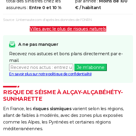
total des sinistres chez les
par année :
Moins de 100
et/ou
assureurs :
Entre 0 et 10 %
€ / habitant
Coulées de
Boue
Source : Linternaute.com d'après les données de l'ONRN
Villes avec le plus de risques naturels
Chocs
25/12/1999
29/12/1999
5 j
Non
Mécaniques
liés à l'action
A ne pas manquer
des Vagues
Recevez nos astuces et bons plans directement par e-
mail.
Inondations
05/10/1992
07/10/1992
3 j
Oui
Je m'abonne
et/ou
En savoir plus sur notre politique de confidentialité
Coulées de
Boue
RISQUE DE SÉISME À ALÇAY-ALÇABÉHÉTY-
Inondations
16/06/1992
17/06/1992
2 j
Oui
SUNHARETTE
et/ou
En France, les
risques sismiques
varient selon les régions,
Coulées de
allant de faibles à modérés, avec des zones plus exposées
Boue
comme les Alpes, les Pyrénées et certaines régions
méditerranéennes.
Inondations
26/07/1983
27/07/1983
2 j
Oui