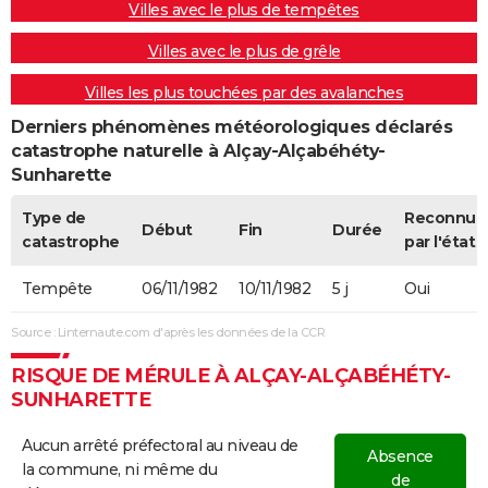
Villes avec le plus de tempêtes
Villes avec le plus de grêle
Villes les plus touchées par des avalanches
Derniers phénomènes météorologiques déclarés
catastrophe naturelle à Alçay-Alçabéhéty-
Sunharette
Type de
Reconnue
Début
Fin
Durée
catastrophe
par l'état
Tempête
06/11/1982
10/11/1982
5 j
Oui
Source : Linternaute.com d'après les données de la CCR
RISQUE DE MÉRULE À ALÇAY-ALÇABÉHÉTY-
SUNHARETTE
Aucun arrêté préfectoral au niveau de
Absence
la commune, ni même du
de