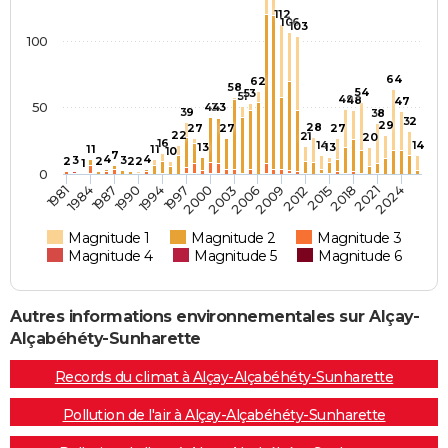
112
106
103
100
64
62
58
54
53
51
49
48
47
50
43
43
39
38
32
29
28
27
27
27
22
21
20
16
14
14
13
13
11
11
10
7
4
4
3
3
2
2
2
2
1
0
1997
1984
2018
2006
1994
1981
2015
2003
1990
2024
2012
2000
1987
2021
2009
Magnitude 1
Magnitude 2
Magnitude 3
Magnitude 4
Magnitude 5
Magnitude 6
Autres informations environnementales sur Alçay-
Alçabéhéty-Sunharette
Records du climat à Alçay-Alçabéhéty-Sunharette
Pollution de l'air à Alçay-Alçabéhéty-Sunharette