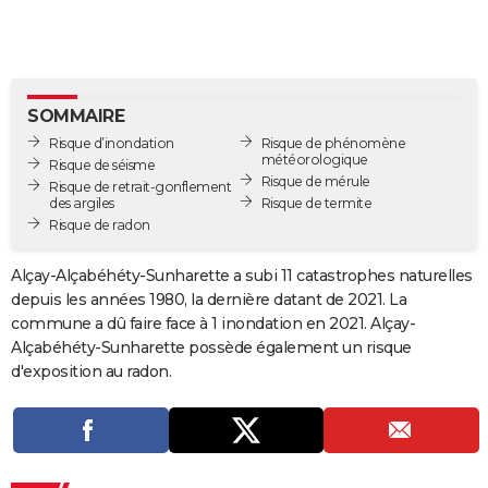
City break
Voyage de noces
Climat
Destinations
Voyage nature
Forum
+
PHOTO
GUIDES D'ACHAT
BONS PLANS
SOMMAIRE
Risque d’inondation
Risque de phénomène
CARTE DE VOEUX
météorologique
Risque de séisme
Risque de mérule
Risque de retrait-gonflement
Carte Bonne année
Carte Pâques
Carte de Noël
Carte Saint-Valentin
Carte d'anniversaire
DICTIONNAIRE
des argiles
Risque de termite
Risque de radon
Biographies
Expressions
Dictionnaire
Citations
Proverbes
PROGRAMME TV
Alçay-Alçabéhéty-Sunharette a subi 11 catastrophes naturelles
COPAINS D'AVANT
depuis les années 1980, la dernière datant de 2021. La
commune a dû faire face à 1 inondation en 2021. Alçay-
Se connecter
Collèges
Universités
Service militaire
S'inscrire
Lycées
Primaires
Entreprises
Avis de recherche
AVIS DE DÉCÈS
Alçabéhéty-Sunharette possède également un risque
d'exposition au radon.
FORUM
Lifestyle
Sport
Television
Cinema
Bricolage
Culture
Auto
Voyage