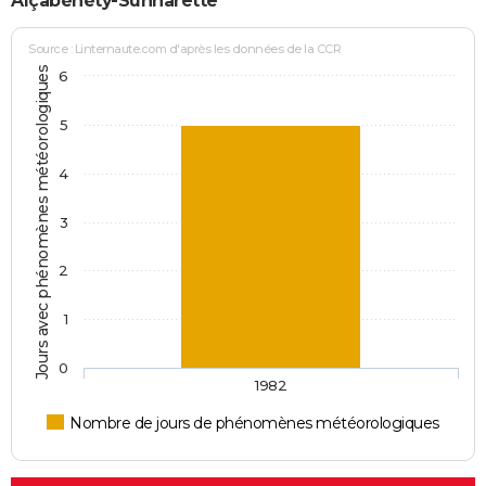
Alçabéhéty-Sunharette
Source : Linternaute.com d'après les données de la CCR
Jours avec phénomènes météorologiques
6
5
4
3
2
1
0
1982
Nombre de jours de phénomènes météorologiques