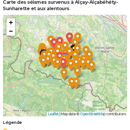
et/ou
Carte des séismes survenus à Alçay-Alçabéhéty-
Coulées de
Sunharette et aux alentours
Boue
+
Inondations
06/11/1982
10/11/1982
5 j
Oui
−
et/ou
Coulées de
Boue
Leaflet
|
Map data ©
OpenStreetMap
contributors
Légende