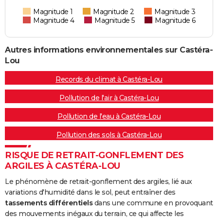
Magnitude 1
Magnitude 2
Magnitude 3
Magnitude 4
Magnitude 5
Magnitude 6
Autres informations environnementales sur Castéra-
Lou
Records du climat à Castéra-Lou
Pollution de l'air à Castéra-Lou
Pollution de l'eau à Castéra-Lou
Pollution des sols à Castéra-Lou
RISQUE DE RETRAIT-GONFLEMENT DES
ARGILES À CASTÉRA-LOU
Le phénomène de retrait-gonflement des argiles, lié aux
variations d'humidité dans le sol, peut entraîner des
tassements différentiels
dans une commune en provoquant
des mouvements inégaux du terrain, ce qui affecte les