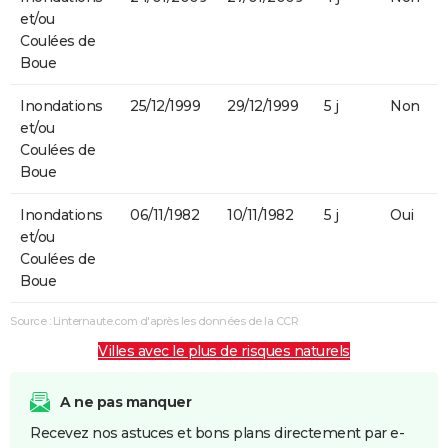
et/ou
Coulées de
Boue
Inondations
25/12/1999
29/12/1999
5 j
Non
et/ou
Coulées de
Boue
Inondations
06/11/1982
10/11/1982
5 j
Oui
et/ou
Coulées de
Boue
Source : Linternaute.com d'après les données de la CCR
Villes avec le plus de risques naturels
A ne pas manquer
Recevez nos astuces et bons plans directement par e-