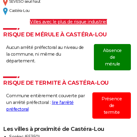
SEVESO seuil haut
Castéra-Lou
Villes avec le plus de risque industriel
RISQUE DE MÉRULE À CASTÉRA-LOU
Aucun arrêté préfectoral au niveau de
Absence
la commune, ni même du
de
département.
mérule
RISQUE DE TERMITE À CASTÉRA-LOU
Commune entièrement couverte par
Présence
un arrêté préfectoral :
lire l'arrêté
de
préfectoral
termite
Les villes à proximité de Castéra-Lou
Soréac (65350)