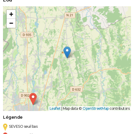
+
−
Leaflet
|
Map data ©
OpenStreetMap
contributors
Légende
SEVESO seuil bas