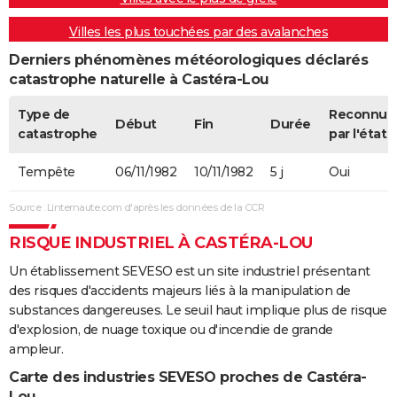
Villes les plus touchées par des avalanches
Derniers phénomènes météorologiques déclarés
catastrophe naturelle à Castéra-Lou
Type de
Reconnue
Début
Fin
Durée
catastrophe
par l'état
Tempête
06/11/1982
10/11/1982
5 j
Oui
Source : Linternaute.com d'après les données de la CCR
RISQUE INDUSTRIEL À CASTÉRA-LOU
Un établissement SEVESO est un site industriel présentant
des risques d'accidents majeurs liés à la manipulation de
substances dangereuses. Le seuil haut implique plus de risque
d'explosion, de nuage toxique ou d'incendie de grande
ampleur.
Carte des industries SEVESO proches de Castéra-
Lou