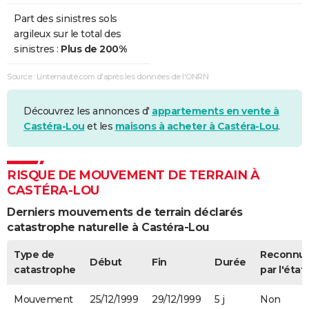
Part des sinistres sols
argileux sur le total des
sinistres :
Plus de 200%
Source : Linternaute.com d'après les données de l'ONRN
Découvrez les annonces d'
appartements en vente à
Castéra-Lou
et les
maisons à acheter à Castéra-Lou
.
RISQUE DE MOUVEMENT DE TERRAIN À
CASTÉRA-LOU
Derniers mouvements de terrain déclarés
catastrophe naturelle à Castéra-Lou
Type de
Reconnu
Début
Fin
Durée
catastrophe
par l'état
Mouvement
25/12/1999
29/12/1999
5 j
Non