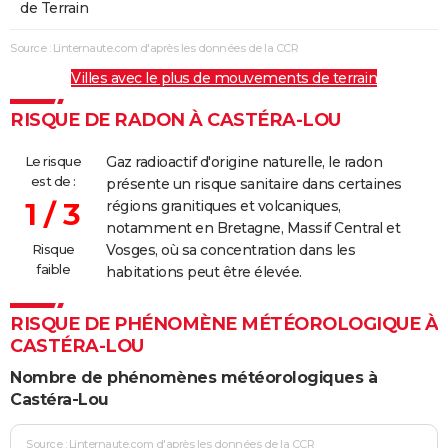
de Terrain
Source : Linternaute.com d'après les données de la CCR
Villes avec le plus de mouvements de terrain
RISQUE DE RADON À CASTÉRA-LOU
Le risque
Gaz radioactif d'origine naturelle, le radon
est de :
présente un risque sanitaire dans certaines
1 / 3
régions granitiques et volcaniques,
notamment en Bretagne, Massif Central et
Risque
Vosges, où sa concentration dans les
faible
habitations peut être élevée.
RISQUE DE PHÉNOMÈNE MÉTÉOROLOGIQUE À
CASTÉRA-LOU
Nombre de phénomènes météorologiques à
Castéra-Lou
Source : Linternaute.com d'après les données de la CCR