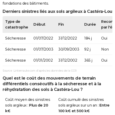
fondations des bâtiments.
Derniers sinistres liés aux sols argileux à Castéra-Lou
Type de
Recon
Début
Fin
Durée
catastrophe
par l'ét
Sécheresse
01/07/2022
31/12/2022
184 j
Oui
Sécheresse
01/07/2003
30/09/2003
92 j
Non
Sécheresse
01/01/2002
31/12/2002
365 j
Oui
Source : Linternaute.com d'après les données de la CCR
Quel est le coût des mouvements de terrain
différentiels consécutifs à la sécheresse et à la
réhydratation des sols à Castéra-Lou ?
Coût moyen des sinistres
Coût cumulé des sinistres
sols argileux :
Plus de 20
sols argileux sur un an :
Entre
k€
100 k€ et 500 k€