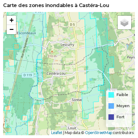
Carte des zones inondables à Castéra-Lou
+
−
Faible
Moyen
Fort
Leaflet
|
Map data ©
OpenStreetMap
contributors