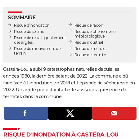
City break
Voyage de noces
Climat
Destinations
Voyage nature
Forum
+
PHOTO
SOMMAIRE
GUIDES D'ACHAT
Risque d’inondation
Risque de radon
Risque de séisme
Risque de phénomène
BONS PLANS
météorologique
Risque de retrait-gonflement
des argiles
Risque industriel
CARTE DE VOEUX
Risque de mouvement de
Risque de mérule
terrain
Risque de termite
Carte Bonne année
Carte Pâques
Carte de Noël
Carte Saint-Valentin
Carte d'anniversaire
DICTIONNAIRE
Castéra-Lou a subi 9 catastrophes naturelles depuis les
Biographies
Expressions
Dictionnaire
Citations
Proverbes
PROGRAMME TV
années 1980, la dernière datant de 2022. La commune a dû
faire face à 1 inondation en 2018 et 1 épisode de sécheresse en
COPAINS D'AVANT
2022. Un arrêté préfectoral atteste aussi de la présence de
Se connecter
Collèges
Universités
Service militaire
S'inscrire
Lycées
Primaires
Entreprises
Avis de recherche
AVIS DE DÉCÈS
termites dans la commune.
FORUM
Lifestyle
Sport
Television
Cinema
Bricolage
Culture
Auto
Voyage
RISQUE D’INONDATION À CASTÉRA-LOU