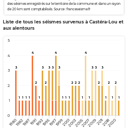
des séismes enregistrés sur le territoire de la commune et dans un rayon
de 20 km sont comptabilisés. Source : franceseisme.fr
Liste de tous les séismes survenus à Castéra-Lou et
aux alentours
5
4
4
4
4
3
3
3
3
3
3
3
3
3
2
2
2
2
2
2
2
2
2
1
1
1
1
1
1
1
1
1
1
1
1
1
1
0
2005
2007
2009
2011
2018
2020
1980
1982
1987
1991
1993
1995
1997
1999
2001
2003