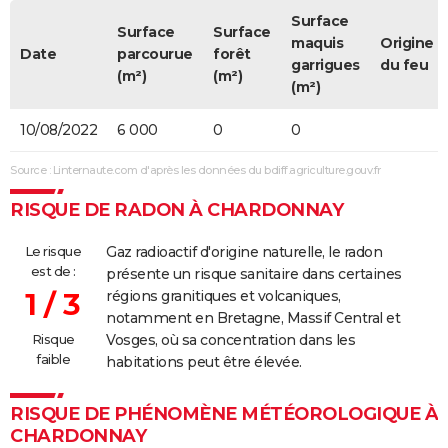
Surface
Surface
Surface
maquis
Origine
Date
parcourue
forêt
garrigues
du feu
(m²)
(m²)
(m²)
10/08/2022
6 000
0
0
Source : Linternaute.com d'après les données du bdiff.agriculture.gouv.fr
RISQUE DE RADON À CHARDONNAY
Le risque
Gaz radioactif d'origine naturelle, le radon
est de :
présente un risque sanitaire dans certaines
1 / 3
régions granitiques et volcaniques,
notamment en Bretagne, Massif Central et
Risque
Vosges, où sa concentration dans les
faible
habitations peut être élevée.
RISQUE DE PHÉNOMÈNE MÉTÉOROLOGIQUE À
CHARDONNAY