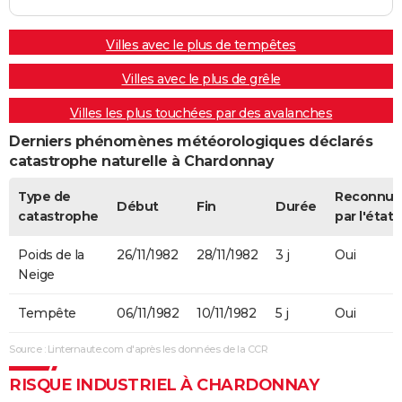
Villes avec le plus de tempêtes
Villes avec le plus de grêle
Villes les plus touchées par des avalanches
Derniers phénomènes météorologiques déclarés
catastrophe naturelle à Chardonnay
Type de
Reconnue
Début
Fin
Durée
catastrophe
par l'état
Poids de la
26/11/1982
28/11/1982
3 j
Oui
Neige
Tempête
06/11/1982
10/11/1982
5 j
Oui
Source : Linternaute.com d'après les données de la CCR
RISQUE INDUSTRIEL À CHARDONNAY