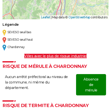
Leaflet
|
Map data ©
OpenStreetMap
contributors
Légende
SEVESO seuil bas
SEVESO seuil haut
Chardonnay
Villes avec le plus de risque industriel
RISQUE DE MÉRULE À CHARDONNAY
Aucun arrêté préfectoral au niveau de
Absence
la commune, ni même du
de
département.
mérule
RISQUE DE TERMITE À CHARDONNAY