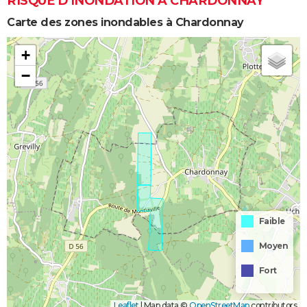
RISQUE D’INONDATION À CHARDONNAY
Carte des zones inondables à Chardonnay
+
−
Faible
Moyen
Fort
Leaflet
|
Map data ©
OpenStreetMap
contributors