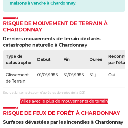
maisons à vendre à Chardonnay
.
RISQUE DE MOUVEMENT DE TERRAIN À
CHARDONNAY
Derniers mouvements de terrain déclarés
catastrophe naturelle à Chardonnay
Type de
Reconnu
Début
Fin
Durée
catastrophe
par l'état
Glissement
01/05/1983
31/05/1983
31 j
Oui
de Terrain
Source : Linternaute.com d'après les données de la CCR
Villes avec le plus de mouvements de terrain
RISQUE DE FEUX DE FORÊT À CHARDONNAY
Surfaces dévastées par les incendies à Chardonnay