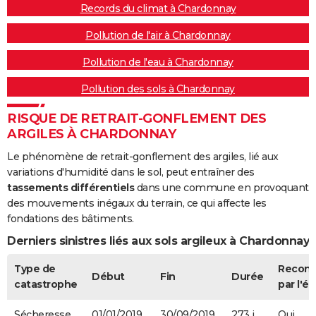
Records du climat à Chardonnay
Pollution de l'air à Chardonnay
Pollution de l'eau à Chardonnay
Pollution des sols à Chardonnay
RISQUE DE RETRAIT-GONFLEMENT DES
ARGILES À CHARDONNAY
Le phénomène de retrait-gonflement des argiles, lié aux
variations d'humidité dans le sol, peut entraîner des
tassements différentiels
dans une commune en provoquant
des mouvements inégaux du terrain, ce qui affecte les
fondations des bâtiments.
Derniers sinistres liés aux sols argileux à Chardonnay
Type de
Recon
Début
Fin
Durée
catastrophe
par l'ét
Sécheresse
01/01/2019
30/09/2019
273 j
Oui