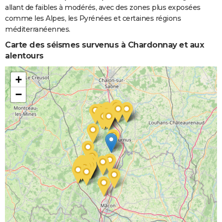
allant de faibles à modérés, avec des zones plus exposées
Inondations
06/11/1982
10/11/1982
5 j
Oui
comme les Alpes, les Pyrénées et certaines régions
et/ou
méditerranéennes.
Coulées de
Boue
Carte des séismes survenus à Chardonnay et aux
alentours
+
−