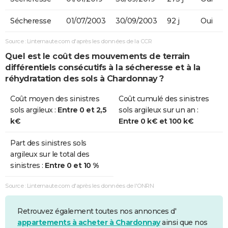
Sécheresse
01/07/2003
30/09/2003
92 j
Oui
Source : Linternaute.com d'après les données de la CCR
Quel est le coût des mouvements de terrain
différentiels consécutifs à la sécheresse et à la
réhydratation des sols à Chardonnay ?
Coût moyen des sinistres
Coût cumulé des sinistres
sols argileux :
Entre 0 et 2,5
sols argileux sur un an :
k€
Entre 0 k€ et 100 k€
Part des sinistres sols
argileux sur le total des
sinistres :
Entre 0 et 10 %
Source : Linternaute.com d'après les données de l'ONRN
Retrouvez également toutes nos annonces d'
appartements à acheter à Chardonnay
ainsi que nos