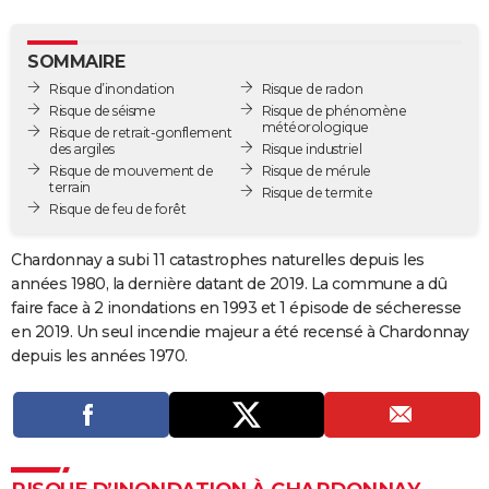
City break
Voyage de noces
Climat
Destinations
Voyage nature
Forum
+
PHOTO
SOMMAIRE
GUIDES D'ACHAT
Risque d’inondation
Risque de radon
Risque de séisme
Risque de phénomène
BONS PLANS
météorologique
Risque de retrait-gonflement
des argiles
Risque industriel
CARTE DE VOEUX
Risque de mouvement de
Risque de mérule
terrain
Risque de termite
Carte Bonne année
Carte Pâques
Carte de Noël
Carte Saint-Valentin
Carte d'anniversaire
DICTIONNAIRE
Risque de feu de forêt
Biographies
Expressions
Dictionnaire
Citations
Proverbes
PROGRAMME TV
Chardonnay a subi 11 catastrophes naturelles depuis les
années 1980, la dernière datant de 2019. La commune a dû
COPAINS D'AVANT
faire face à 2 inondations en 1993 et 1 épisode de sécheresse
en 2019. Un seul incendie majeur a été recensé à Chardonnay
Se connecter
Collèges
Universités
Service militaire
S'inscrire
Lycées
Primaires
Entreprises
Avis de recherche
AVIS DE DÉCÈS
depuis les années 1970.
FORUM
Lifestyle
Sport
Television
Cinema
Bricolage
Culture
Auto
Voyage