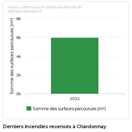
Source : Linternaute.com d'après les données du
bdiff.agriculture.gouv.fr
8k
Somme des surfaces parcourues (m²)
6k
4k
2k
0k
2022
Somme des surfaces parcourues (m²)
Derniers incendies recensés à Chardonnay