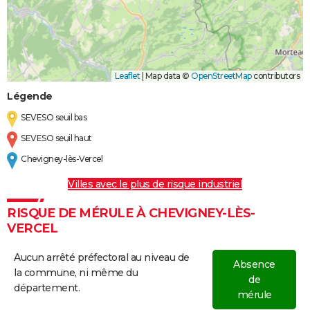
Leaflet
|
Map data ©
OpenStreetMap
contributors
Légende
SEVESO seuil bas
SEVESO seuil haut
Chevigney-lès-Vercel
Villes avec le plus de risque industriel
RISQUE DE MÉRULE À CHEVIGNEY-LÈS-
VERCEL
Aucun arrêté préfectoral au niveau de
Absence
la commune, ni même du
de
département.
mérule