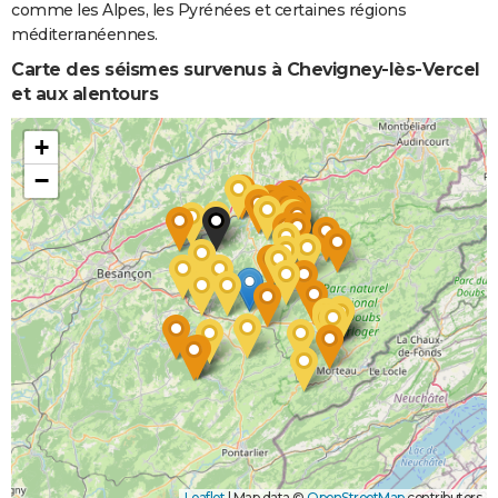
comme les Alpes, les Pyrénées et certaines régions
méditerranéennes.
Carte des séismes survenus à Chevigney-lès-Vercel
et aux alentours
+
−
Leaflet
|
Map data ©
OpenStreetMap
contributors