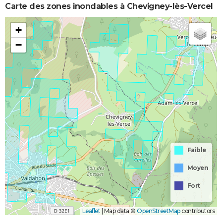
Carte des zones inondables à Chevigney-lès-Vercel
+
−
Faible
Moyen
Fort
Leaflet
|
Map data ©
OpenStreetMap
contributors