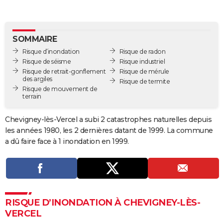
City break
Voyage de noces
Climat
Destinations
Voyage nature
Forum
+
PHOTO
GUIDES D'ACHAT
SOMMAIRE
Risque d’inondation
Risque de radon
BONS PLANS
Risque de séisme
Risque industriel
Risque de retrait-gonflement
Risque de mérule
CARTE DE VOEUX
des argiles
Risque de termite
Risque de mouvement de
Carte Bonne année
Carte Pâques
Carte de Noël
Carte Saint-Valentin
Carte d'anniversaire
DICTIONNAIRE
terrain
Biographies
Expressions
Dictionnaire
Citations
Proverbes
PROGRAMME TV
Chevigney-lès-Vercel a subi 2 catastrophes naturelles depuis
les années 1980, les 2 dernières datant de 1999. La commune
COPAINS D'AVANT
a dû faire face à 1 inondation en 1999.
Se connecter
Collèges
Universités
Service militaire
S'inscrire
Lycées
Primaires
Entreprises
Avis de recherche
AVIS DE DÉCÈS
FORUM
Lifestyle
Sport
Television
Cinema
Bricolage
Culture
Auto
Voyage
RISQUE D’INONDATION À CHEVIGNEY-LÈS-
VERCEL