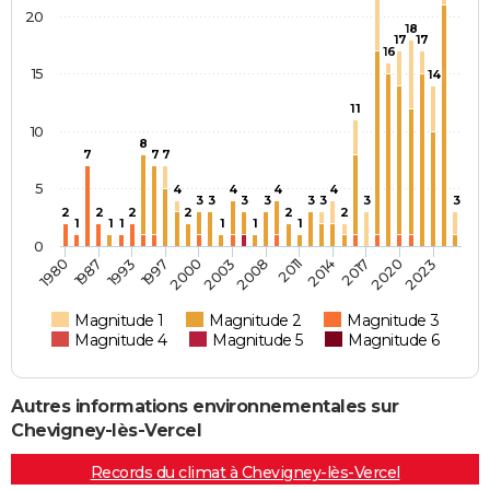
20
18
17
17
16
15
14
11
10
8
7
7
7
5
4
4
4
4
3
3
3
3
3
3
3
3
2
2
2
2
2
2
1
1
1
1
1
1
0
1980
1997
2008
2017
1987
2000
2011
2020
1993
2003
2014
2023
Magnitude 1
Magnitude 2
Magnitude 3
Magnitude 4
Magnitude 5
Magnitude 6
Autres informations environnementales sur
Chevigney-lès-Vercel
Records du climat à Chevigney-lès-Vercel