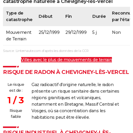
catastrophe naturelle à Chevigney-lès-Vercel
Type de
Reconnu
Début
Fin
Durée
catastrophe
par l'état
Mouvement
25/12/1999
29/12/1999
5 j
Non
de Terrain
Source : Linternaute.com d'après les données de la CCR
Villes avec le plus de mouvements de terrain
RISQUE DE RADON À CHEVIGNEY-LÈS-VERCEL
Le risque
Gaz radioactif d'origine naturelle, le radon
est de :
présente un risque sanitaire dans certaines
1 / 3
régions granitiques et volcaniques,
notamment en Bretagne, Massif Central et
Risque
Vosges, où sa concentration dans les
faible
habitations peut être élevée.
RISQUE INDUSTRIEL À CHEVIGNEY-LÈS-