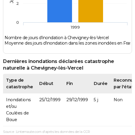
2
0
1999
Nombre de jours d'inondation à Chevigney-lès-Vercel
Moyenne des jours d'inondation dans les zones inondées en Franc
Dernières inondations déclarées catastrophe
naturelle à Chevigney-lès-Vercel
Type de
Reconnu
Début
Fin
Durée
catastrophe
par l'état
Inondations
25/12/1999
29/12/1999
5 j
Non
et/ou
Coulées de
Boue
Source : Linternaute.com d'après les données de la CCR