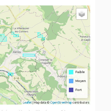
Faible
Moyen
Fort
Leaflet
|
Map data ©
OpenStreetMap
contributors