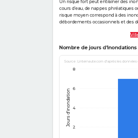
Un risque fort peut entraîner des in
cours d’eau, de nappes phréatiques 
risque moyen correspond à des inond
débordements occasionnels et des d
Vil
Nombre de jours d'inondations 
Source : Linternaute.com d'après les données
8
6
Jours d'inondation
4
2