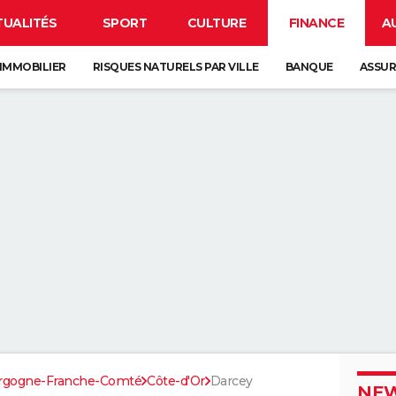
TUALITÉS
SPORT
CULTURE
FINANCE
A
IMMOBILIER
RISQUES NATURELS PAR VILLE
BANQUE
ASSU
rgogne-Franche-Comté
Côte-d'Or
Darcey
NEW