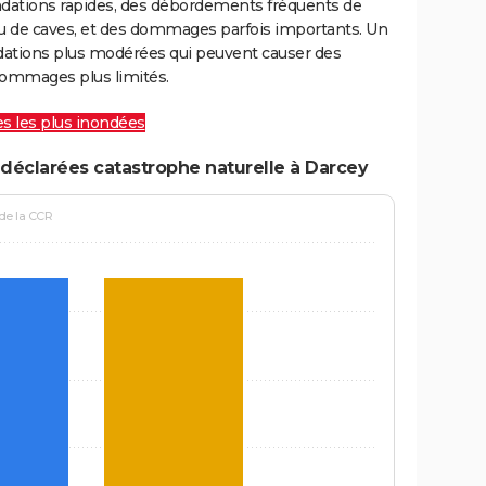
ondations rapides, des débordements fréquents de
ou de caves, et des dommages parfois importants. Un
ations plus modérées qui peuvent causer des
ommages plus limités.
les les plus inondées
déclarées catastrophe naturelle à Darcey
 de la CCR