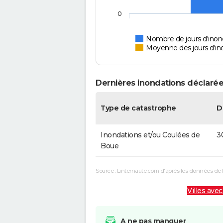
0
Nombre de jours d'inon
Moyenne des jours d'in
Dernières inondations déclarée
Type de catastrophe
D
Inondations et/ou Coulées de
3
Boue
Source : Linternaute.com d'après les données de 
Villes avec
A ne pas manquer