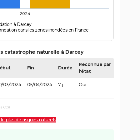
2024
dation à Darcey
ondation dans les zones inondées en France
s catastrophe naturelle à Darcey
Reconnue par
ébut
Fin
Durée
l'état
0/03/2024
05/04/2024
7 j
Oui
la CCR
 le plus de risques naturels