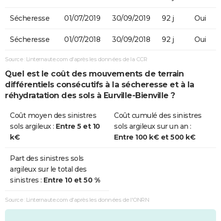
Sécheresse
01/07/2019
30/09/2019
92 j
Oui
Sécheresse
01/07/2018
30/09/2018
92 j
Oui
Source : Linternaute.com d'après les données de la CCR
Quel est le coût des mouvements de terrain
différentiels consécutifs à la sécheresse et à la
réhydratation des sols à Eurville-Bienville ?
Coût moyen des sinistres
Coût cumulé des sinistres
sols argileux :
Entre 5 et 10
sols argileux sur un an :
k€
Entre 100 k€ et 500 k€
Part des sinistres sols
argileux sur le total des
sinistres :
Entre 10 et 50 %
Source : Linternaute.com d'après les données de l'ONRN