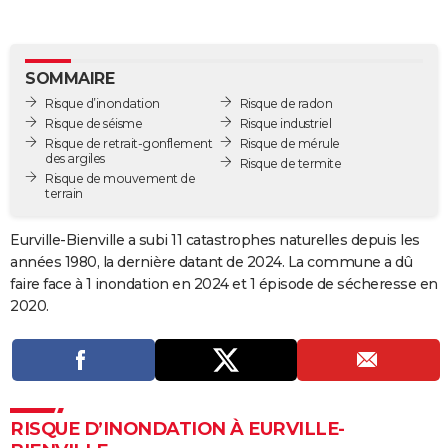
City break
Voyage de noces
Climat
Destinations
Voyage nature
Forum
+
PHOTO
GUIDES D'ACHAT
SOMMAIRE
Risque d’inondation
Risque de radon
BONS PLANS
Risque de séisme
Risque industriel
Risque de retrait-gonflement
Risque de mérule
CARTE DE VOEUX
des argiles
Risque de termite
Risque de mouvement de
Carte Bonne année
Carte Pâques
Carte de Noël
Carte Saint-Valentin
Carte d'anniversaire
DICTIONNAIRE
terrain
Biographies
Expressions
Dictionnaire
Citations
Proverbes
PROGRAMME TV
Eurville-Bienville a subi 11 catastrophes naturelles depuis les
années 1980, la dernière datant de 2024. La commune a dû
COPAINS D'AVANT
faire face à 1 inondation en 2024 et 1 épisode de sécheresse en
Se connecter
Collèges
Universités
Service militaire
S'inscrire
Lycées
Primaires
Entreprises
Avis de recherche
2020.
AVIS DE DÉCÈS
FORUM
Lifestyle
Sport
Television
Cinema
Bricolage
Culture
Auto
Voyage
RISQUE D’INONDATION À EURVILLE-