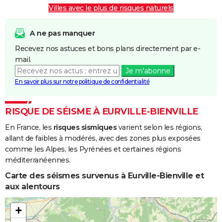
Villes avec le plus de risques naturels
Inondations
01/04/1983
28/04/1983
28 j
Oui
et/ou
Coulées de
A ne pas manquer
Boue
Recevez nos astuces et bons plans directement par e-
mail.
Inondations
08/12/1982
31/12/1982
24 j
Oui
Je m'abonne
et/ou
En savoir plus sur notre politique de confidentialité
Coulées de
Boue
RISQUE DE SÉISME À EURVILLE-BIENVILLE
En France, les
risques sismiques
varient selon les régions,
allant de faibles à modérés, avec des zones plus exposées
comme les Alpes, les Pyrénées et certaines régions
méditerranéennes.
Carte des séismes survenus à Eurville-Bienville et
aux alentours
+