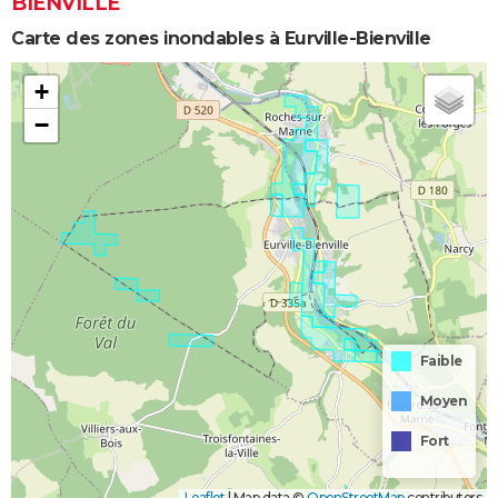
BIENVILLE
Carte des zones inondables à Eurville-Bienville
+
−
Faible
Moyen
Fort
Leaflet
|
Map data ©
OpenStreetMap
contributors