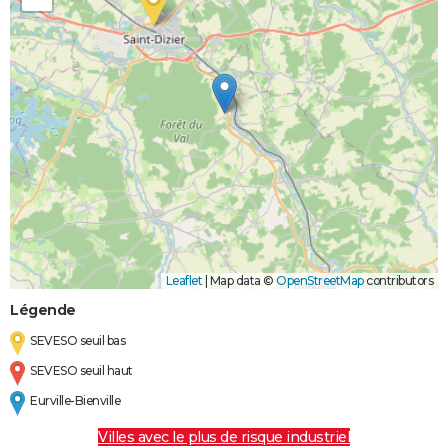
Leaflet
|
Map data ©
OpenStreetMap
contributors
Légende
SEVESO seuil bas
SEVESO seuil haut
Eurville-Bienville
Villes avec le plus de risque industriel