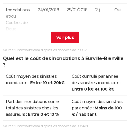
Inondations
24/01/2018
25/01/2018
2 j
Oui
et/ou
Coulées de
Boue
Inondations
25/12/1999
29/12/1999
5 j
Non
et/ou
Source : Linternaute.com d'après les données de la CCR
Coulées de
Quel est le coût des inondations à Eurville-Bienville
Boue
?
Inondations
10/08/1986
10/08/1986
1 j
Oui
Coût moyen des sinistres
Coût cumulé par année
et/ou
inondation :
Entre 10 et 20k€
des sinistres inondation :
Coulées de
Entre 0 k€ et 100 k€
Boue
Part des inondations sur le
Coût moyen des sinistres
Inondations
25/05/1983
30/05/1983
6 j
Oui
total des sinistres chez les
par année :
Moins de 100
et/ou
assureurs :
Entre 0 et 10 %
€ / habitant
Coulées de
Boue
Source : Linternaute.com d'après les données de l'ONRN