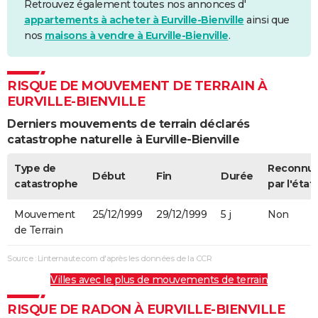
Retrouvez également toutes nos annonces d'
appartements à acheter à Eurville-Bienville
ainsi que
nos
maisons à vendre à Eurville-Bienville
.
RISQUE DE MOUVEMENT DE TERRAIN À
EURVILLE-BIENVILLE
Derniers mouvements de terrain déclarés
catastrophe naturelle à Eurville-Bienville
Type de
Reconnu
Début
Fin
Durée
catastrophe
par l'état
Mouvement
25/12/1999
29/12/1999
5 j
Non
de Terrain
Source : Linternaute.com d'après les données de la CCR
Villes avec le plus de mouvements de terrain
RISQUE DE RADON À EURVILLE-BIENVILLE