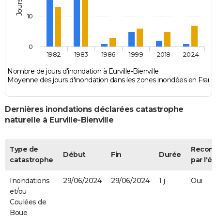
10
0
1982
1983
1986
1999
2018
2024
Nombre de jours d'inondation à Eurville-Bienville
Moyenne des jours d'inondation dans les zones inondées en Franc
Dernières inondations déclarées catastrophe
naturelle à Eurville-Bienville
Type de
Recon
Début
Fin
Durée
catastrophe
par l'ét
Inondations
29/06/2024
29/06/2024
1 j
Oui
et/ou
Coulées de
Boue