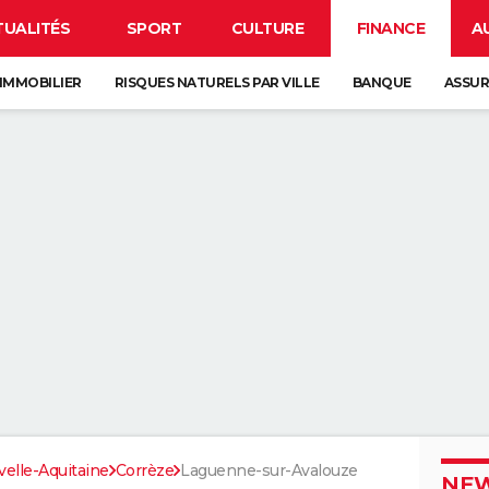
TUALITÉS
SPORT
CULTURE
FINANCE
A
IMMOBILIER
RISQUES NATURELS PAR VILLE
BANQUE
ASSU
elle-Aquitaine
Corrèze
Laguenne-sur-Avalouze
NEW