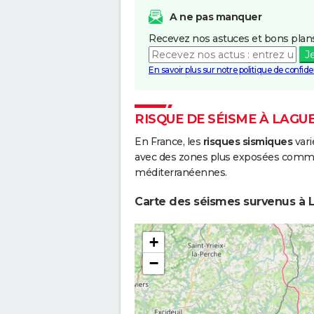
A ne pas manquer
Recevez nos astuces et bons plans
J
En savoir plus sur notre politique de confiden
RISQUE DE SÉISME À LAG
En France, les
risques sismiques
vari
avec des zones plus exposées comme 
méditerranéennes.
Carte des séismes survenus à 
+
−