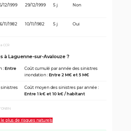
5/12/1999
29/12/1999
5 j
Non
6/11/1982
10/11/1982
5 j
Oui
la CCR
ns à Laguenne-sur-Avalouze ?
n :
Entre
Coût cumulé par année des sinistres
inondation :
Entre 2 M€ et 5 M€
 sinistres
Coût moyen des sinistres par année :
Entre 1 k€ et 10 k€ / habitant
 l'ONRN
 le plus de risques naturels