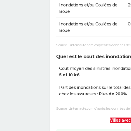
Inondations et/ou Coulées de
2
Boue
Inondations et/ou Coulées de
0
Boue
Source : Linternaute.com d'après les données de 
Quel est le coût des inondatio
Coût moyen des sinistres inondatio
5 et 10 k€
Part des inondations sur le total des
chez les assureurs :
Plus de 200%
Source : Linternaute.com d'après les données de
Villes avec