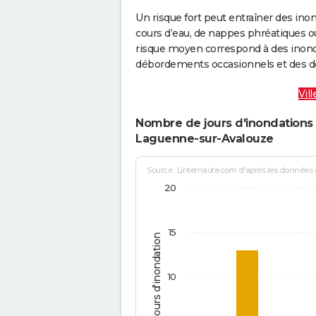
Un risque fort peut entraîner des in
cours d’eau, de nappes phréatiques 
risque moyen correspond à des inond
débordements occasionnels et des d
Vil
Nombre de jours d'inondations 
Laguenne-sur-Avalouze
Source : Linternaute.com d'après les données
20
15
Jours d'inondation
10