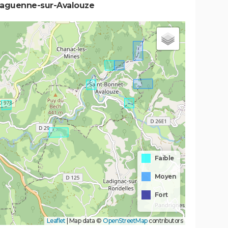
Laguenne-sur-Avalouze
Faible
Moyen
Fort
Leaflet
|
Map data ©
OpenStreetMap
contributors