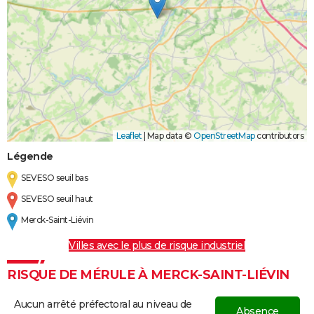
Leaflet
|
Map data ©
OpenStreetMap
contributors
Légende
SEVESO seuil bas
SEVESO seuil haut
Merck-Saint-Liévin
Villes avec le plus de risque industriel
RISQUE DE MÉRULE À MERCK-SAINT-LIÉVIN
Aucun arrêté préfectoral au niveau de
Absence