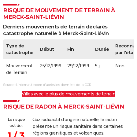
RISQUE DE MOUVEMENT DE TERRAIN À
MERCK-SAINT-LIÉVIN
Derniers mouvements de terrain déclarés
catastrophe naturelle à Merck-Saint-Liévin
Type de
Reconnu
Début
Fin
Durée
catastrophe
par l'état
Mouvement
25/12/1999
29/12/1999
5 j
Non
de Terrain
Source : Linternaute.com d'après les données de la CCR
Villes avec le plus de mouvements de terrain
RISQUE DE RADON À MERCK-SAINT-LIÉVIN
Le risque
Gaz radioactif d'origine naturelle, le radon
est de :
présente un risque sanitaire dans certaines
1 / 3
régions granitiques et volcaniques,