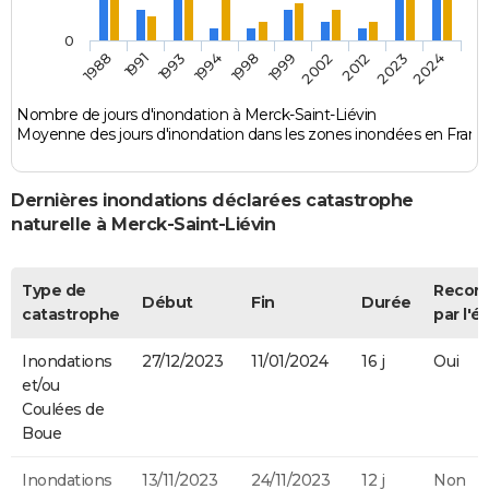
0
1993
2012
1998
2024
1991
2002
1994
2023
1988
1999
Nombre de jours d'inondation à Merck-Saint-Liévin
Moyenne des jours d'inondation dans les zones inondées en Franc
Dernières inondations déclarées catastrophe
naturelle à Merck-Saint-Liévin
Type de
Recon
Début
Fin
Durée
catastrophe
par l'é
Inondations
27/12/2023
11/01/2024
16 j
Oui
et/ou
Coulées de
Boue
Inondations
13/11/2023
24/11/2023
12 j
Non