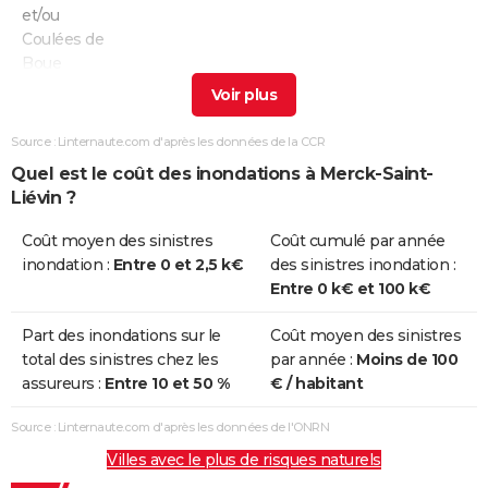
et/ou
Coulées de
Boue
Inondations
02/11/2023
12/11/2023
11 j
Oui
et/ou
Source : Linternaute.com d'après les données de la CCR
Coulées de
Quel est le coût des inondations à Merck-Saint-
Boue
Liévin ?
Inondations
30/10/2012
31/10/2012
2 j
Oui
Coût moyen des sinistres
Coût cumulé par année
et/ou
inondation :
Entre 0 et 2,5 k€
des sinistres inondation :
Coulées de
Entre 0 k€ et 100 k€
Boue
Part des inondations sur le
Coût moyen des sinistres
Inondations
28/02/2002
02/03/2002
3 j
Oui
total des sinistres chez les
par année :
Moins de 100
et/ou
assureurs :
Entre 10 et 50 %
€ / habitant
Coulées de
Boue
Source : Linternaute.com d'après les données de l'ONRN
Villes avec le plus de risques naturels
Inondations
25/12/1999
29/12/1999
5 j
Non