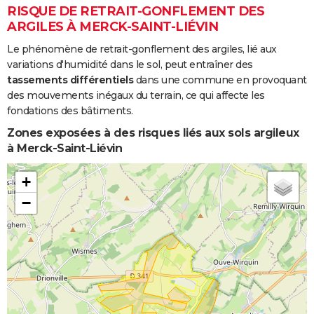
et/ou
RISQUE DE RETRAIT-GONFLEMENT DES
Coulées de
ARGILES À MERCK-SAINT-LIÉVIN
Boue
Le phénomène de retrait-gonflement des argiles, lié aux
Inondations
31/10/1998
01/11/1998
2 j
Oui
variations d'humidité dans le sol, peut entraîner des
et/ou
tassements différentiels
dans une commune en provoquant
Coulées de
des mouvements inégaux du terrain, ce qui affecte les
Boue
fondations des bâtiments.
Zones exposées à des risques liés aux sols argileux
Inondations
19/12/1993
02/01/1994
15 j
Oui
à Merck-Saint-Liévin
et/ou
Coulées de
+
Boue
−
Inondations
18/11/1991
22/11/1991
5 j
Oui
et/ou
Coulées de
Boue
Inondations
20/01/1988
25/02/1988
37 j
Oui
et/ou