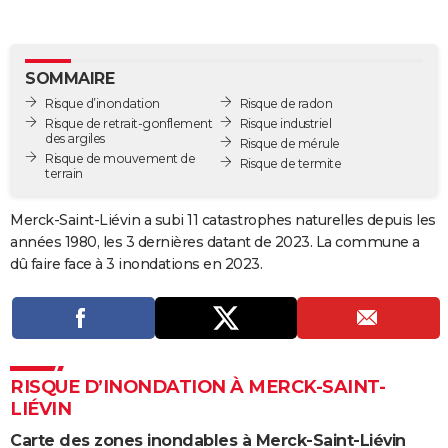
City break
Voyage de noces
Climat
Destinations
Voyage nature
Forum
+
PHOTO
GUIDES D'ACHAT
SOMMAIRE
Risque d’inondation
Risque de radon
BONS PLANS
Risque de retrait-gonflement
Risque industriel
des argiles
Risque de mérule
CARTE DE VOEUX
Risque de mouvement de
Risque de termite
terrain
Carte Bonne année
Carte Pâques
Carte de Noël
Carte Saint-Valentin
Carte d'anniversaire
DICTIONNAIRE
Merck-Saint-Liévin a subi 11 catastrophes naturelles depuis les
Biographies
Expressions
Dictionnaire
Citations
Proverbes
PROGRAMME TV
années 1980, les 3 dernières datant de 2023. La commune a
dû faire face à 3 inondations en 2023.
COPAINS D'AVANT
Se connecter
Collèges
Universités
Service militaire
S'inscrire
Lycées
Primaires
Entreprises
Avis de recherche
AVIS DE DÉCÈS
FORUM
RISQUE D’INONDATION À MERCK-SAINT-
Lifestyle
Sport
Television
Cinema
Bricolage
Culture
Auto
Voyage
LIÉVIN
Carte des zones inondables à Merck-Saint-Liévin