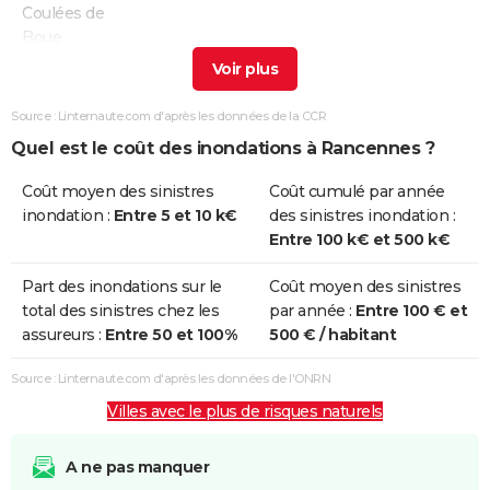
Coulées de
Boue
Inondations
17/01/1995
31/01/1995
15 j
Oui
et/ou
Source : Linternaute.com d'après les données de la CCR
Coulées de
Quel est le coût des inondations à Rancennes ?
Boue
Coût moyen des sinistres
Coût cumulé par année
Inondations
20/12/1993
02/01/1994
14 j
Oui
inondation :
Entre 5 et 10 k€
des sinistres inondation :
et/ou
Entre 100 k€ et 500 k€
Coulées de
Boue
Part des inondations sur le
Coût moyen des sinistres
total des sinistres chez les
par année :
Entre 100 € et
Inondations
19/12/1993
02/01/1994
15 j
Oui
assureurs :
Entre 50 et 100%
500 € / habitant
et/ou
Coulées de
Source : Linternaute.com d'après les données de l'ONRN
Boue
Villes avec le plus de risques naturels
Inondations
11/01/1993
22/01/1993
12 j
Oui
et/ou
A ne pas manquer
Coulées de