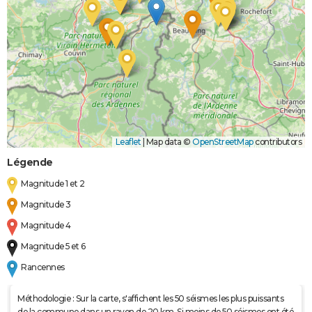
Leaflet
|
Map data ©
OpenStreetMap
contributors
Légende
Magnitude 1 et 2
Magnitude 3
Magnitude 4
Magnitude 5 et 6
Rancennes
Méthodologie : Sur la carte, s'affichent les 50 séismes les plus puissants
de la commune dans un rayon de 20 km. Si moins de 50 séismes ont été