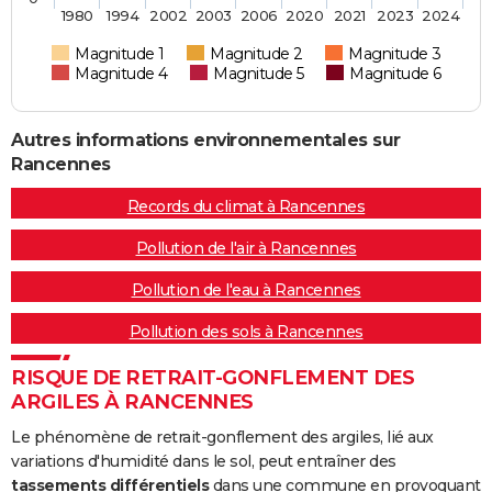
1980
1994
2002
2003
2006
2020
2021
2023
2024
Magnitude 1
Magnitude 2
Magnitude 3
Magnitude 4
Magnitude 5
Magnitude 6
Autres informations environnementales sur
Rancennes
Records du climat à Rancennes
Pollution de l'air à Rancennes
Pollution de l'eau à Rancennes
Pollution des sols à Rancennes
RISQUE DE RETRAIT-GONFLEMENT DES
ARGILES À RANCENNES
Le phénomène de retrait-gonflement des argiles, lié aux
variations d'humidité dans le sol, peut entraîner des
tassements différentiels
dans une commune en provoquant