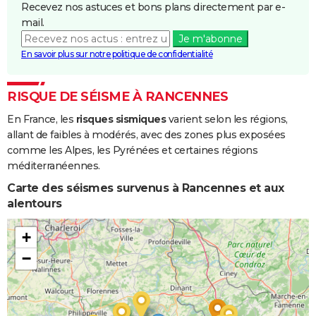
Recevez nos astuces et bons plans directement par e-
Boue
mail.
Je m'abonne
Inondations
31/12/1990
15/01/1991
16 j
Oui
En savoir plus sur notre politique de confidentialité
et/ou
Coulées de
Boue
RISQUE DE SÉISME À RANCENNES
En France, les
risques sismiques
varient selon les régions,
Inondations
22/06/1983
22/06/1983
1 j
Oui
allant de faibles à modérés, avec des zones plus exposées
et/ou
comme les Alpes, les Pyrénées et certaines régions
Coulées de
méditerranéennes.
Boue
Carte des séismes survenus à Rancennes et aux
alentours
+
−