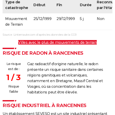
Type de
Reconnu
Début
Fin
Durée
catastrophe
par l'état
Mouvement
25/12/1999
29/12/1999
5 j
Non
de Terrain
Source : Linternaute.com d'après les données de la CCR
Villes avec le plus de mouvements de terrain
RISQUE DE RADON À RANCENNES
Le risque
Gaz radioactif d'origine naturelle, le radon
est de :
présente un risque sanitaire dans certaines
1 / 3
régions granitiques et volcaniques,
notamment en Bretagne, Massif Central et
Risque
Vosges, où sa concentration dans les
faible
habitations peut être élevée.
RISQUE INDUSTRIEL À RANCENNES
Un établissement SEVESO est un site industriel présentant