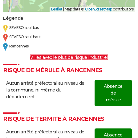
Leaflet
|
Map data ©
OpenStreetMap
contributors
Légende
SEVESO seuil bas
SEVESO seuil haut
Rancennes
Villes avec le plus de risque industriel
RISQUE DE MÉRULE À RANCENNES
Aucun arrêté préfectoral au niveau de
Absence
la commune, ni même du
de
département.
mérule
RISQUE DE TERMITE À RANCENNES
Aucun arrêté préfectoral au niveau de
Absence