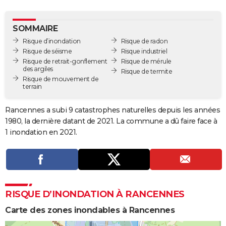
City break
Voyage de noces
Climat
Destinations
Voyage nature
Forum
+
PHOTO
SOMMAIRE
GUIDES D'ACHAT
Risque d’inondation
Risque de radon
Risque de séisme
Risque industriel
BONS PLANS
Risque de retrait-gonflement
Risque de mérule
des argiles
Risque de termite
CARTE DE VOEUX
Risque de mouvement de
terrain
Carte Bonne année
Carte Pâques
Carte de Noël
Carte Saint-Valentin
Carte d'anniversaire
DICTIONNAIRE
Rancennes a subi 9 catastrophes naturelles depuis les années
Biographies
Expressions
Dictionnaire
Citations
Proverbes
PROGRAMME TV
1980, la dernière datant de 2021. La commune a dû faire face à
1 inondation en 2021.
COPAINS D'AVANT
Se connecter
Collèges
Universités
Service militaire
S'inscrire
Lycées
Primaires
Entreprises
Avis de recherche
AVIS DE DÉCÈS
FORUM
RISQUE D’INONDATION À RANCENNES
Lifestyle
Sport
Television
Cinema
Bricolage
Culture
Auto
Voyage
Carte des zones inondables à Rancennes