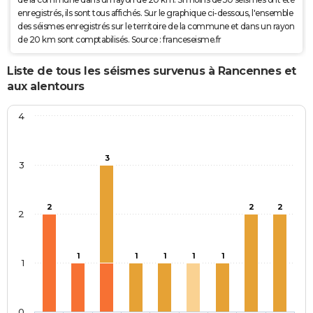
enregistrés, ils sont tous affichés. Sur le graphique ci-dessous, l'ensemble
des séismes enregistrés sur le territoire de la commune et dans un rayon
de 20 km sont comptabilisés. Source : franceseisme.fr
Liste de tous les séismes survenus à Rancennes et
aux alentours
4
3
3
2
2
2
2
1
1
1
1
1
1
0