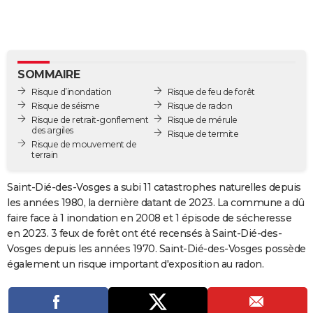
City break
Voyage de noces
Climat
Destinations
Voyage nature
Forum
+
PHOTO
GUIDES D'ACHAT
BONS PLANS
SOMMAIRE
Risque d’inondation
Risque de feu de forêt
CARTE DE VOEUX
Risque de séisme
Risque de radon
Risque de retrait-gonflement
Risque de mérule
Carte Bonne année
Carte Pâques
Carte de Noël
Carte Saint-Valentin
Carte d'anniversaire
DICTIONNAIRE
des argiles
Risque de termite
Risque de mouvement de
terrain
Biographies
Expressions
Dictionnaire
Citations
Proverbes
PROGRAMME TV
Saint-Dié-des-Vosges a subi 11 catastrophes naturelles depuis
COPAINS D'AVANT
les années 1980, la dernière datant de 2023. La commune a dû
Se connecter
Collèges
Universités
Service militaire
S'inscrire
Lycées
Primaires
Entreprises
Avis de recherche
AVIS DE DÉCÈS
faire face à 1 inondation en 2008 et 1 épisode de sécheresse
en 2023. 3 feux de forêt ont été recensés à Saint-Dié-des-
FORUM
Vosges depuis les années 1970. Saint-Dié-des-Vosges possède
également un risque important d'exposition au radon.
Lifestyle
Sport
Television
Cinema
Bricolage
Culture
Auto
Voyage