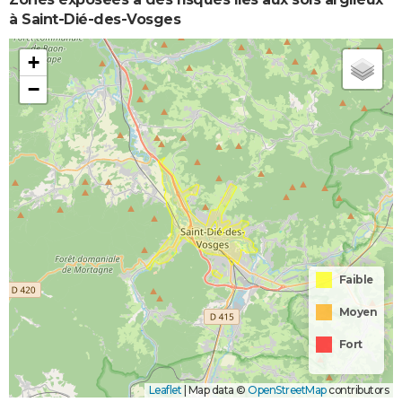
à Saint-Dié-des-Vosges
+
−
Faible
Moyen
Fort
Leaflet
|
Map data ©
OpenStreetMap
contributors