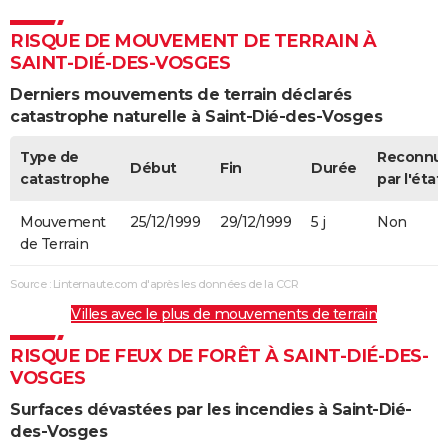
RISQUE DE MOUVEMENT DE TERRAIN À
SAINT-DIÉ-DES-VOSGES
Derniers mouvements de terrain déclarés
catastrophe naturelle à Saint-Dié-des-Vosges
Type de
Reconnu
Début
Fin
Durée
catastrophe
par l'état
Mouvement
25/12/1999
29/12/1999
5 j
Non
de Terrain
Source : Linternaute.com d'après les données de la CCR
Villes avec le plus de mouvements de terrain
RISQUE DE FEUX DE FORÊT À SAINT-DIÉ-DES-
VOSGES
Surfaces dévastées par les incendies à Saint-Dié-
des-Vosges