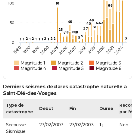
100
91
86
49
45
50
42
42
40
31
27
25
19
18
18
17
9
5
3
2
2
2
2
2
1
1
1
1
1
1
1
0
2021
1996
2006
2015
1980
2024
2000
2009
1990
2018
2003
2012
Magnitude 1
Magnitude 2
Magnitude 3
Magnitude 4
Magnitude 5
Magnitude 6
Derniers séismes déclarés catastrophe naturelle à
Saint-Dié-des-Vosges
Type de
Recon
Début
Fin
Durée
catastrophe
par l'ét
Secousse
23/02/2003
23/02/2003
1 j
Non
Sismique