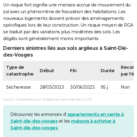
Un risque fort signifie une menace accrue de mouvement du
sol avec un phénomène de fissuration des habitations. Les
nouveaux logements doivent prévoir des aménagements
spécifiques lors de leur construction. Un risque moyen de RGA
se traduit par des variations plus modérées des sols. Les
dégâts sont généralement moins importants.
Derniers sinistres liés aux sols argileux à Saint-Dié-
des-Vosges
Type de
Recon
Début
Fin
Durée
catastrophe
par l'ét
Sécheresse
28/03/2023
30/06/2023
95 j
Non
Source : Linternaute.com d'après les données de la CCR
Découvrez les annonces d'
appartements en vente à
Saint-die-des-vosges
et les
maisons à acheter à
Saint-die-des-vosges
.