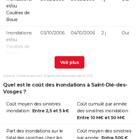
et/ou
Coulées de
Boue
Inondations
03/10/2006
04/10/2006
2 j
Oui
et/ou
Coulées de
Boue
Inondations
25/12/1999
29/12/1999
5 j
Non
et/ou
Source : Linternaute.com d'après les données de la CCR
Coulées de
Quel est le coût des inondations à Saint-Dié-des-
Boue
Vosges ?
Inondations
24/06/1992
24/06/1992
1 j
Oui
Coût moyen des sinistres
Coût cumulé par année
et/ou
inondation :
Entre 2,5 et 5 k€
des sinistres inondation :
Coulées de
Entre 10 M€ et 50 M€
Boue
Part des inondations sur le
Coût moyen des sinistres
Inondations
14/02/1990
16/02/1990
3 j
Oui
total des sinistres chez les
par année :
Entre 500 €