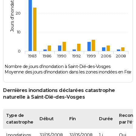
Jours d'inondation
20
10
0
1983
1986
1990
1992
1999
2006
2008
Nombre de jours d'inondation à Saint-Dié-des-Vosges
Moyenne des jours d'inondation dans les zones inondées en Franc
Dernières inondations déclarées catastrophe
naturelle à Saint-Dié-des-Vosges
Type de
Recon
Début
Fin
Durée
catastrophe
par l'ét
Inondations
31/05/2008
31/05/2008
1 j
Oui