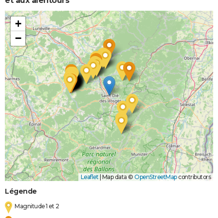
et aux alentours
+
−
Leaflet
|
Map data ©
OpenStreetMap
contributors
Légende
Magnitude 1 et 2