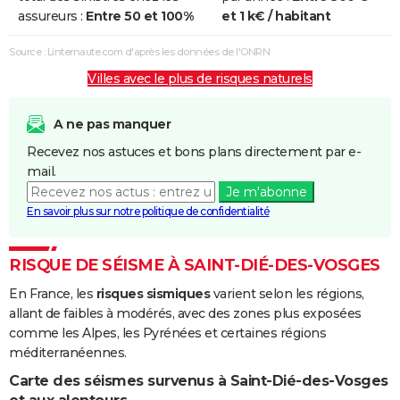
et/ou
assureurs :
Entre 50 et 100%
et 1 k€ / habitant
Coulées de
Boue
Source : Linternaute.com d'après les données de l'ONRN
Villes avec le plus de risques naturels
Inondations
03/05/1986
03/05/1986
1 j
Oui
et/ou
Coulées de
A ne pas manquer
Boue
Recevez nos astuces et bons plans directement par e-
mail.
Inondations
23/05/1983
26/05/1983
4 j
Oui
Je m'abonne
et/ou
En savoir plus sur notre politique de confidentialité
Coulées de
Boue
RISQUE DE SÉISME À SAINT-DIÉ-DES-VOSGES
Inondations
01/04/1983
28/04/1983
28 j
Oui
En France, les
risques sismiques
varient selon les régions,
et/ou
allant de faibles à modérés, avec des zones plus exposées
Coulées de
comme les Alpes, les Pyrénées et certaines régions
Boue
méditerranéennes.
Carte des séismes survenus à Saint-Dié-des-Vosges