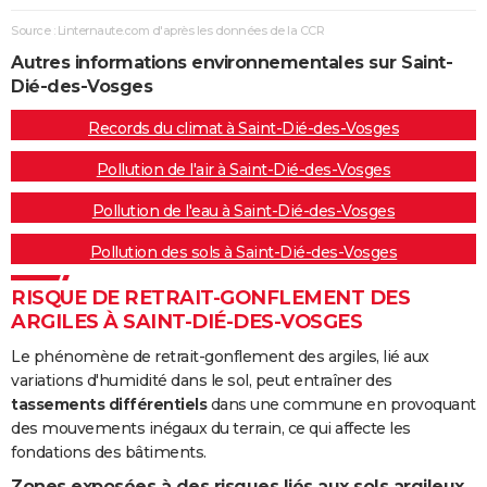
Source : Linternaute.com d'après les données de la CCR
Autres informations environnementales sur Saint-
Dié-des-Vosges
Records du climat à Saint-Dié-des-Vosges
Pollution de l'air à Saint-Dié-des-Vosges
Pollution de l'eau à Saint-Dié-des-Vosges
Pollution des sols à Saint-Dié-des-Vosges
RISQUE DE RETRAIT-GONFLEMENT DES
ARGILES À SAINT-DIÉ-DES-VOSGES
Le phénomène de retrait-gonflement des argiles, lié aux
variations d'humidité dans le sol, peut entraîner des
tassements différentiels
dans une commune en provoquant
des mouvements inégaux du terrain, ce qui affecte les
fondations des bâtiments.
Zones exposées à des risques liés aux sols argileux