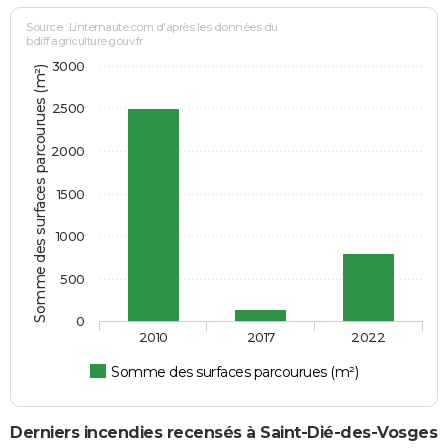
Source : Linternaute.com d'après les données du
bdiff.agriculture.gouv.fr
3000
Somme des surfaces parcourues (m²)
2500
2000
1500
1000
500
0
2010
2017
2022
Somme des surfaces parcourues (m²)
Derniers incendies recensés à Saint-Dié-des-Vosges