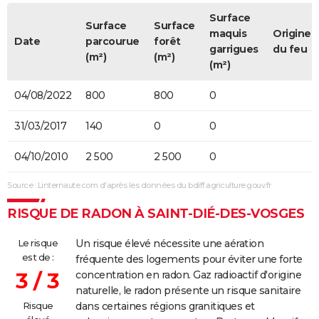
Surface
Surface
Surface
maquis
Origine
Date
parcourue
forêt
garrigues
du feu
(m²)
(m²)
(m²)
04/08/2022
800
800
0
31/03/2017
140
0
0
04/10/2010
2 500
2 500
0
Source : Linternaute.com d'après les données du bdiff.agriculture.gouv.fr
RISQUE DE RADON À SAINT-DIÉ-DES-VOSGES
Le risque
Un risque élevé nécessite une aération
est de :
fréquente des logements pour éviter une forte
3 / 3
concentration en radon. Gaz radioactif d'origine
naturelle, le radon présente un risque sanitaire
Risque
dans certaines régions granitiques et