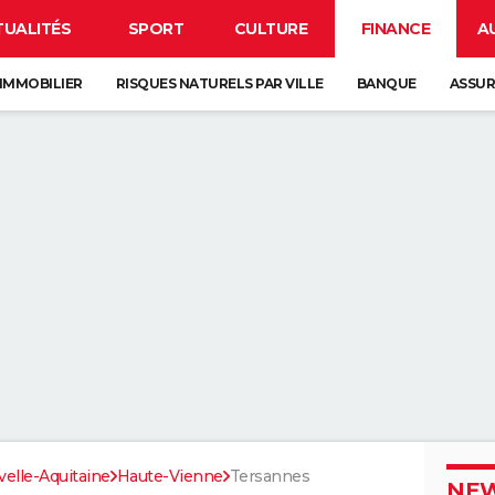
TUALITÉS
SPORT
CULTURE
FINANCE
A
IMMOBILIER
RISQUES NATURELS PAR VILLE
BANQUE
ASSU
elle-Aquitaine
Haute-Vienne
Tersannes
NEW