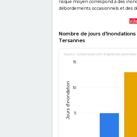
risque moyen correspond à des inond
débordements occasionnels et des d
Vil
Nombre de jours d'inondations 
Tersannes
Source : Linternaute.com d'après les données
15
Jours d'inondation
10
5