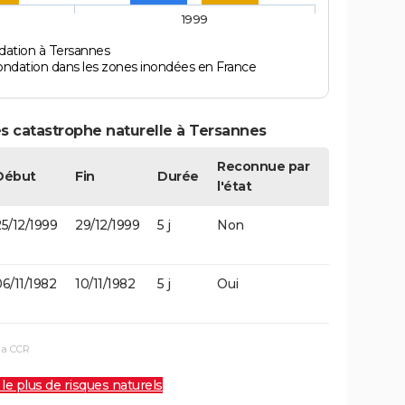
1999
dation à Tersannes
ondation dans les zones inondées en France
s catastrophe naturelle à Tersannes
Reconnue par
Début
Fin
Durée
l'état
5/12/1999
29/12/1999
5 j
Non
6/11/1982
10/11/1982
5 j
Oui
la CCR
 le plus de risques naturels