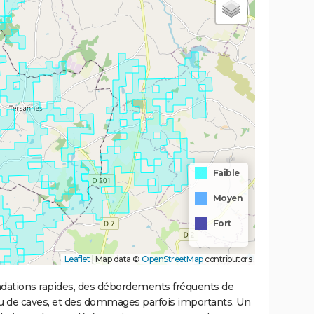
Faible
Moyen
Fort
Leaflet
|
Map data ©
OpenStreetMap
contributors
ondations rapides, des débordements fréquents de
ou de caves, et des dommages parfois importants. Un