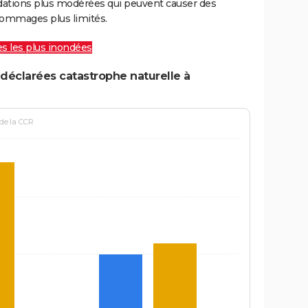
ations plus modérées qui peuvent causer des
ommages plus limités.
les les plus inondées
déclarées catastrophe naturelle à
 de la CCR