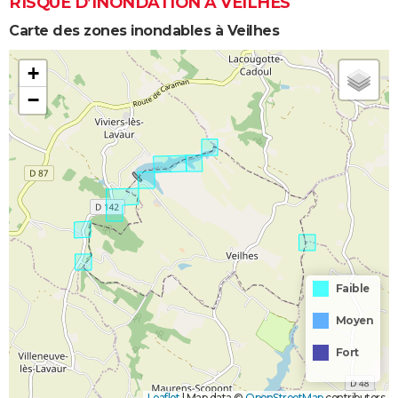
RISQUE D’INONDATION À VEILHES
Carte des zones inondables à Veilhes
+
−
Faible
Moyen
Fort
Leaflet
|
Map data ©
OpenStreetMap
contributors