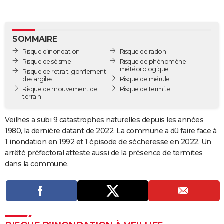
City break
Voyage de noces
Climat
Destinations
Voyage nature
Forum
+
PHOTO
GUIDES D'ACHAT
SOMMAIRE
Risque d’inondation
Risque de radon
BONS PLANS
Risque de séisme
Risque de phénomène
météorologique
Risque de retrait-gonflement
CARTE DE VOEUX
des argiles
Risque de mérule
Risque de mouvement de
Risque de termite
Carte Bonne année
Carte Pâques
Carte de Noël
Carte Saint-Valentin
Carte d'anniversaire
DICTIONNAIRE
terrain
Biographies
Expressions
Dictionnaire
Citations
Proverbes
PROGRAMME TV
Veilhes a subi 9 catastrophes naturelles depuis les années
1980, la dernière datant de 2022. La commune a dû faire face à
COPAINS D'AVANT
1 inondation en 1992 et 1 épisode de sécheresse en 2022. Un
Se connecter
Collèges
Universités
Service militaire
S'inscrire
Lycées
Primaires
Entreprises
Avis de recherche
arrêté préfectoral atteste aussi de la présence de termites
AVIS DE DÉCÈS
dans la commune.
FORUM
Lifestyle
Sport
Television
Cinema
Bricolage
Culture
Auto
Voyage