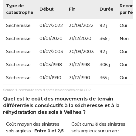
Type de
Recon
Début
Fin
Durée
catastrophe
par l'ét
Sécheresse
01/07/2022
30/09/2022
92 j
Oui
Sécheresse
01/01/2020
31/12/2020
366 j
Non
Sécheresse
01/07/2003
30/09/2003
92 j
Oui
Sécheresse
01/03/1998
31/12/1998
306 j
Oui
Sécheresse
01/01/1990
31/12/1990
365 j
Oui
Source : Linternaute.com d'après les données de la CCR
Quel est le coût des mouvements de terrain
différentiels consécutifs à la sécheresse et à la
réhydratation des sols à Veilhes ?
Coût moyen des sinistres
Coût cumulé des sinistres
sols argileux :
Entre 0 et 2,5
sols argileux sur un an :