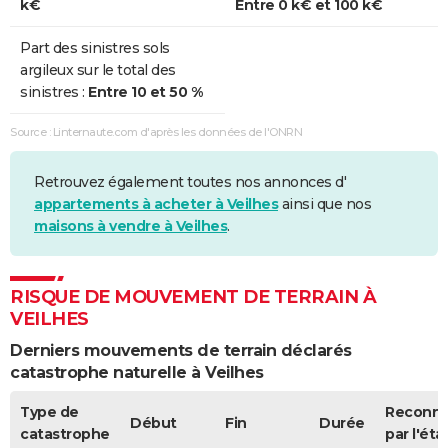
k€
Entre 0 k€ et 100 k€
Part des sinistres sols
argileux sur le total des
sinistres :
Entre 10 et 50 %
Source : Linternaute.com d'après les données de l'ONRN
Retrouvez également toutes nos annonces d'
appartements à acheter à Veilhes
ainsi que nos
maisons à vendre à Veilhes
.
RISQUE DE MOUVEMENT DE TERRAIN À
VEILHES
Derniers mouvements de terrain déclarés
catastrophe naturelle à Veilhes
Type de
Reconn
Début
Fin
Durée
catastrophe
par l'éta