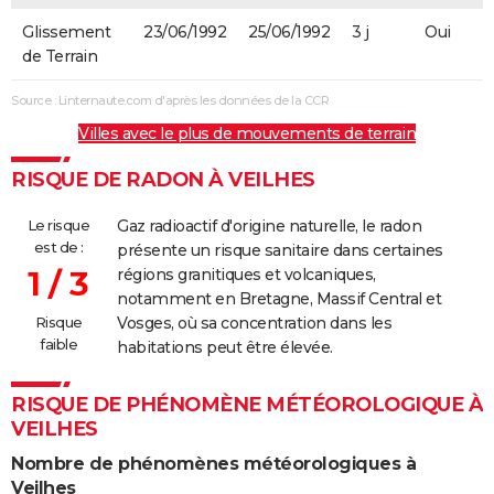
Glissement
23/06/1992
25/06/1992
3 j
Oui
de Terrain
Source : Linternaute.com d'après les données de la CCR
Villes avec le plus de mouvements de terrain
RISQUE DE RADON À VEILHES
Le risque
Gaz radioactif d'origine naturelle, le radon
est de :
présente un risque sanitaire dans certaines
1 / 3
régions granitiques et volcaniques,
notamment en Bretagne, Massif Central et
Risque
Vosges, où sa concentration dans les
faible
habitations peut être élevée.
RISQUE DE PHÉNOMÈNE MÉTÉOROLOGIQUE À
VEILHES
Nombre de phénomènes météorologiques à
Veilhes