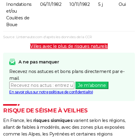
Inondations
06/11/1982
10/11/1982
5 j
Oui
et/ou
Coulées de
Boue
Source : Linternaute.com d'après les données de la CCR
Villes avec le plus de risques naturels
A ne pas manquer
Recevez nos astuces et bons plans directement par e-
mail.
Je m'abonne
En savoir plus sur notre politique de confidentialité
RISQUE DE SÉISME À VEILHES
En France, les
risques sismiques
varient selon les régions,
allant de faibles à modérés, avec des zones plus exposées
comme les Alpes, les Pyrénées et certaines régions