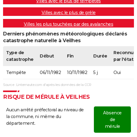
Villes avec le plus de tempêtes
Villes avec le plus de grêle
Villes les plus touchées par des avalanches
Derniers phénomènes météorologiques déclarés
catastrophe naturelle à Veilhes
Type de
Reconnue
Début
Fin
Durée
catastrophe
par l'état
Tempête
06/11/1982
10/11/1982
5 j
Oui
Source : Linternaute.com d'après les données de la CCR
RISQUE DE MÉRULE À VEILHES
Aucun arrêté préfectoral au niveau de
Absence
la commune, ni même du
de
département.
mérule