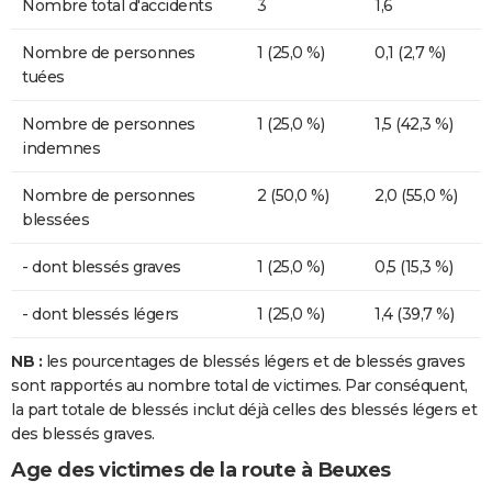
Nombre total d'accidents
3
1,6
Nombre de personnes
1 (25,0 %)
0,1 (2,7 %)
tuées
Nombre de personnes
1 (25,0 %)
1,5 (42,3 %)
indemnes
Nombre de personnes
2 (50,0 %)
2,0 (55,0 %)
blessées
- dont blessés graves
1 (25,0 %)
0,5 (15,3 %)
- dont blessés légers
1 (25,0 %)
1,4 (39,7 %)
NB :
les pourcentages de blessés légers et de blessés graves
sont rapportés au nombre total de victimes. Par conséquent,
la part totale de blessés inclut déjà celles des blessés légers et
des blessés graves.
Age des victimes de la route à Beuxes