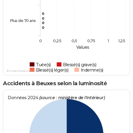
0
0
Plus de 70 ans
0
0
0
0,25
0,5
0,75
1
1,25
Values
Tuée(s)
Blessé(s) grave(s)
Blessé(s) léger(s)
Indemne(s)
© Linternaute.com 2026
Accidents à Beuxes selon la luminosité
Données 2024
(source : ministère de l'Intérieur)