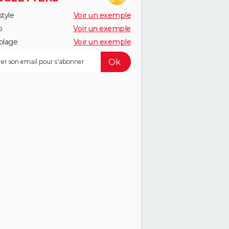
style
Voir un exemple
o
Voir un exemple
olage
Voir un exemple