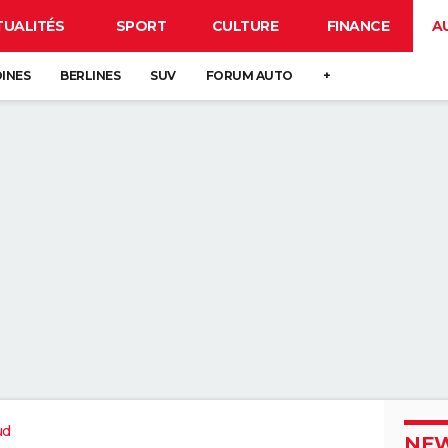
TUALITÉS
SPORT
CULTURE
FINANCE
A
DINES
BERLINES
SUV
FORUM AUTO
+
ud
NEW