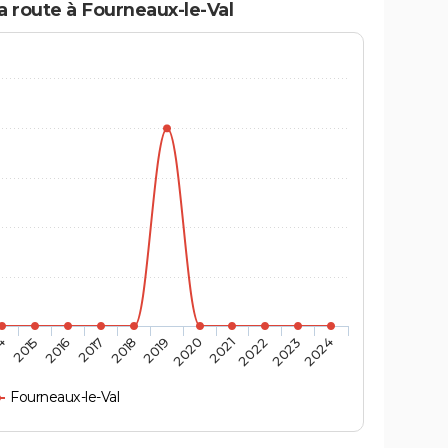
a route à Fourneaux-le-Val
4
2015
2016
2017
2018
2019
2020
2021
2022
2023
2024
Fourneaux-le-Val