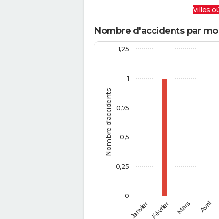
Villes où
Nombre d'accidents par moi
1,25
1
Nombre d'accidents
0,75
0,5
0,25
0
Février
Mars
Janvier
Avril