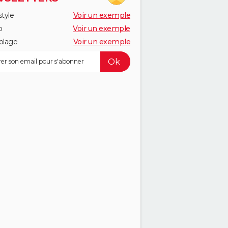
style
Voir un exemple
o
Voir un exemple
olage
Voir un exemple