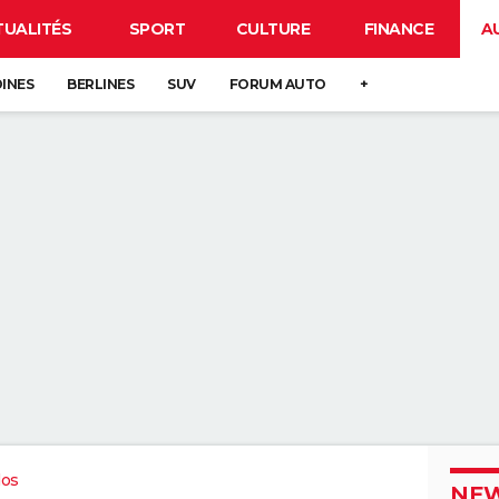
TUALITÉS
SPORT
CULTURE
FINANCE
A
DINES
BERLINES
SUV
FORUM AUTO
+
dos
NEW