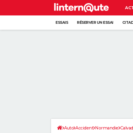
AC
ESSAIS
RÉSERVER UN ESSAI
CITA
Auto
Accident
Normandie
Calva