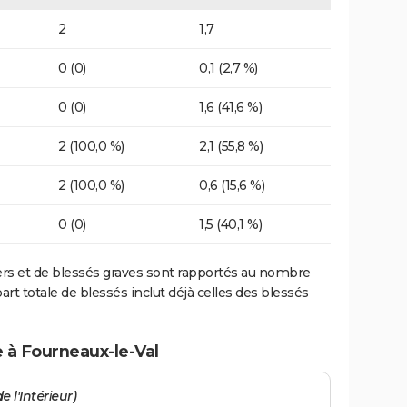
2
1,7
0 (0)
0,1 (2,7 %)
0 (0)
1,6 (41,6 %)
2 (100,0 %)
2,1 (55,8 %)
2 (100,0 %)
0,6 (15,6 %)
0 (0)
1,5 (40,1 %)
ers et de blessés graves sont rapportés au nombre
art totale de blessés inclut déjà celles des blessés
e à Fourneaux-le-Val
e l'Intérieur)