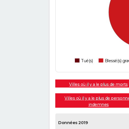
Tué(s)
Blessé(s) gra
Villes où il y a le plus de morts
Villes où il y a le plus de personn
indemnes
Données 2019