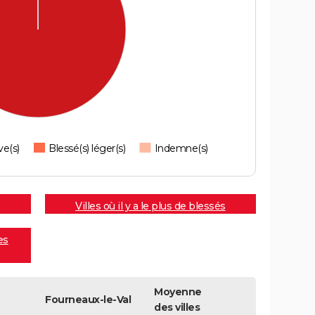
ve(s)
Blessé(s) léger(s)
Indemne(s)
Villes où il y a le plus de blessés
es
Moyenne
Fourneaux-le-Val
des villes