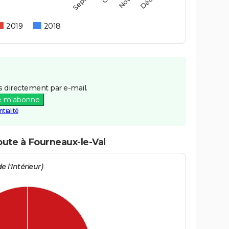
2019
2018
 directement par e-mail.
e m'abonne
tialité
oute à Fourneaux-le-Val
e l'Intérieur)