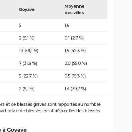
Moyenne
Goyave
des villes
5
1,6
2 (9,1 %)
0,1 (2,7 %)
13 (59,1 %)
1,5 (42,3 %)
7 (31,8 %)
2,0 (55,0 %)
5 (22,7 %)
0,5 (15,3 %)
2 (9,1 %)
1,4 (39,7 %)
ers et de blessés graves sont rapportés au nombre
art totale de blessés inclut déjà celles des blessés
e à Goyave