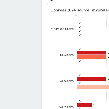
Données 2024
(source : ministère d
0
0
Moins de 18 ans
0
0
0
18-30 ans
0
0
30-50 ans
0
0
1
50-70 ans
0