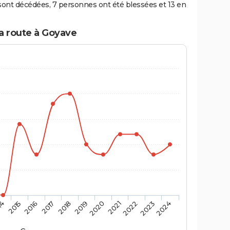
ont décédées, 7 personnes ont été blessées et 13 en
la route à Goyave
14
2015
2016
2017
2018
2019
2020
2021
2022
2023
2024