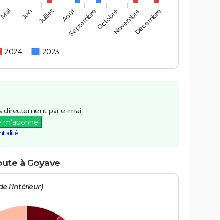
Mai
Août
Novembre
Juin
Septembre
Décembre
Juillet
Octobre
2024
2023
 directement par e-mail.
e m'abonne
tialité
route à Goyave
e l'Intérieur)