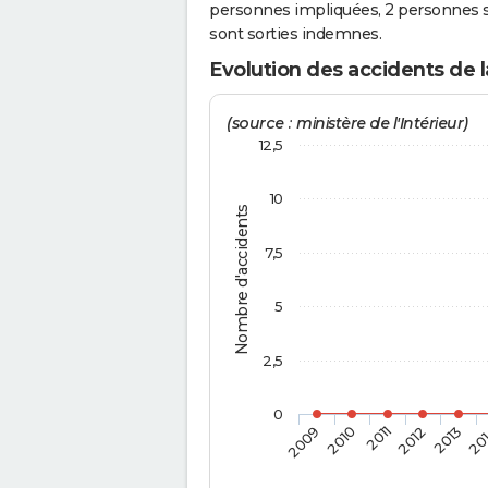
personnes impliquées, 2 personnes s
sont sorties indemnes.
Evolution des accidents de 
(source : ministère de l'Intérieur)
12,5
10
Nombre d'accidents
7,5
5
2,5
0
2009
2010
2011
2012
2013
20