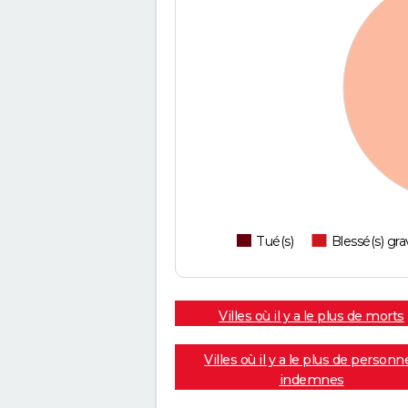
Tué(s)
Blessé(s) gra
Villes où il y a le plus de morts
Villes où il y a le plus de personn
indemnes