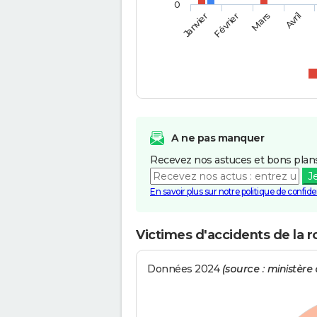
0
Février
Mars
Janvier
Avril
A ne pas manquer
Recevez nos astuces et bons plans
J
En savoir plus sur notre politique de confiden
Victimes d'accidents de la 
Données 2024
(source : ministère d