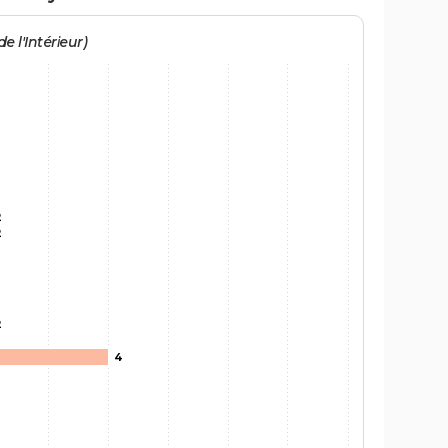
e l'Intérieur)
2
2
2
4