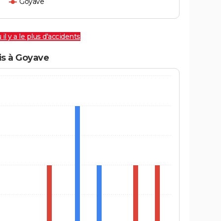
Goyave
 il y a le plus d'accidents
is à Goyave