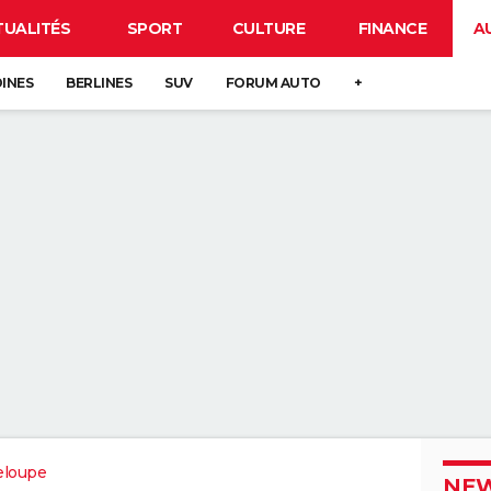
TUALITÉS
SPORT
CULTURE
FINANCE
A
DINES
BERLINES
SUV
FORUM AUTO
+
eloupe
NEW