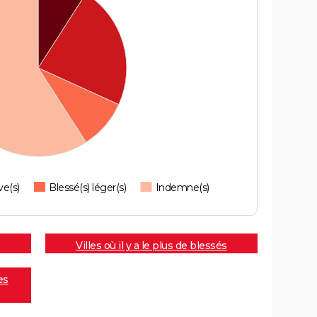
ve(s)
Blessé(s) léger(s)
Indemne(s)
Villes où il y a le plus de blessés
es