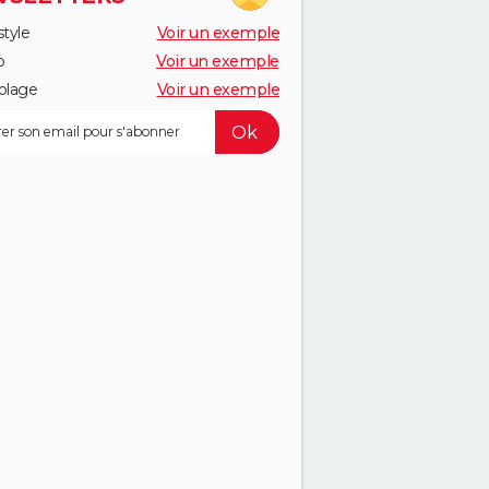
style
Voir un exemple
o
Voir un exemple
olage
Voir un exemple