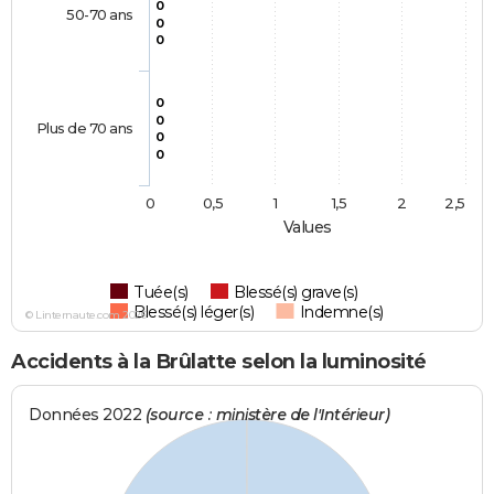
0
50-70 ans
0
0
0
0
Plus de 70 ans
0
0
0
0,5
1
1,5
2
2,5
Values
Tuée(s)
Blessé(s) grave(s)
Blessé(s) léger(s)
Indemne(s)
© Linternaute.com 2026
Accidents à la Brûlatte selon la luminosité
Données 2022
(source : ministère de l'Intérieur)