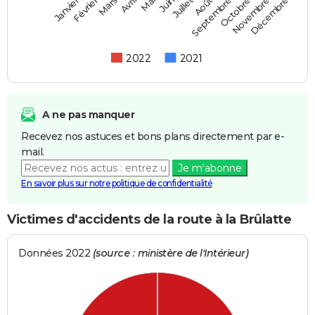
Février
Mai
Août
Novembre
Mars
Juin
Septembre
Décembre
Janvier
Avril
Juillet
Octobre
2022
2021
A ne pas manquer
Recevez nos astuces et bons plans directement par e-
mail.
Je m'abonne
En savoir plus sur notre politique de confidentialité
Victimes d'accidents de la route à la Brûlatte
Données 2022
(source : ministère de l'Intérieur)