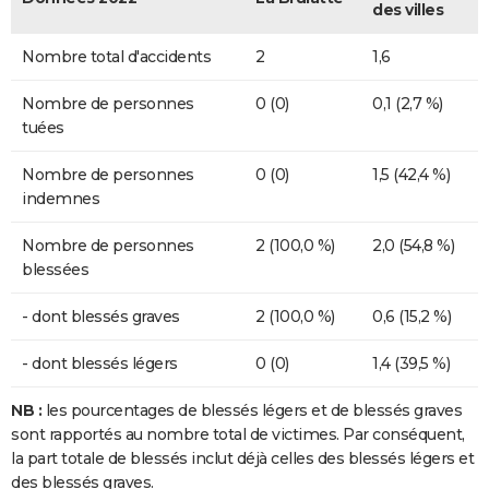
des villes
Nombre total d'accidents
2
1,6
Nombre de personnes
0 (0)
0,1 (2,7 %)
tuées
Nombre de personnes
0 (0)
1,5 (42,4 %)
indemnes
Nombre de personnes
2 (100,0 %)
2,0 (54,8 %)
blessées
- dont blessés graves
2 (100,0 %)
0,6 (15,2 %)
- dont blessés légers
0 (0)
1,4 (39,5 %)
NB :
les pourcentages de blessés légers et de blessés graves
sont rapportés au nombre total de victimes. Par conséquent,
la part totale de blessés inclut déjà celles des blessés légers et
des blessés graves.