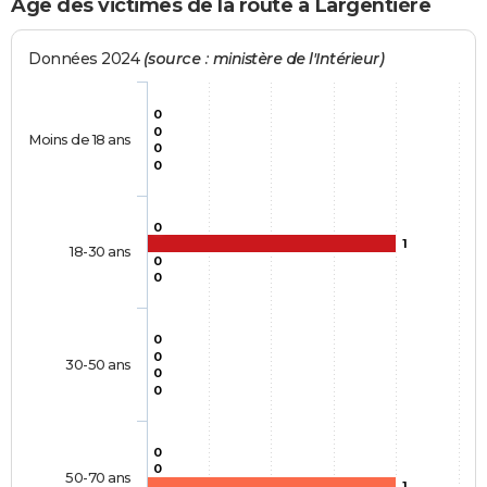
Age des victimes de la route à Largentière
Données 2024
(source : ministère de l'Intérieur)
0
0
Moins de 18 ans
0
0
0
1
18-30 ans
0
0
0
0
30-50 ans
0
0
0
0
50-70 ans
1