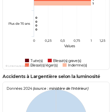
1
0
0
Plus de 70 ans
0
0
0
0,25
0,5
0,75
1
1,25
Values
Tuée(s)
Blessé(s) grave(s)
Blessé(s) léger(s)
Indemne(s)
© Linternaute.com 2026
Accidents à Largentière selon la luminosité
Données 2024
(source : ministère de l'Intérieur)