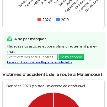
Février
Mai
Août
Novembre
Mars
Juin
Septembre
Décembre
Janvier
Avril
Juillet
Octobre
2020
2019
A ne pas manquer
Recevez nos astuces et bons plans directement par e-
mail.
Je m'abonne
En savoir plus sur notre politique de confidentialité
Victimes d'accidents de la route à Malaincourt
Données 2020
(source : ministère de l'Intérieur)