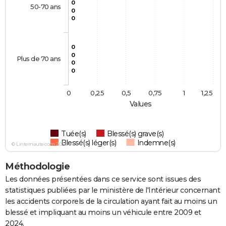
0
50-70 ans
0
0
0
0
Plus de 70 ans
0
0
0
0,25
0,5
0,75
1
1,25
Values
Tuée(s)
Blessé(s) grave(s)
Blessé(s) léger(s)
Indemne(s)
© Linternaute.com 2026
Méthodologie
Les données présentées dans ce service sont issues des
statistiques publiées par le ministère de l'Intérieur concernant
les accidents corporels de la circulation ayant fait au moins un
blessé et impliquant au moins un véhicule entre 2009 et
2024.