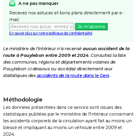
A ne pas manquer
City break
Voyage de noces
Climat
Destinations
Voyage nature
Forum
+
PHOTO
Recevez nos astuces et bons plans directement par e-
mail.
GUIDES D'ACHAT
Je m'abonne
BONS PLANS
En savoir plus sur notre politique de confidentialité
CARTE DE VOEUX
Le ministère de l'Intérieur n'a recensé
aucun accident de la
route à Pouylebon entre 2009 et 2024
. Consultez la liste
Carte Bonne année
Carte Pâques
Carte de Noël
Carte Saint-Valentin
Carte d'anniversaire
DICTIONNAIRE
des communes, régions et départements voisines de
Biographies
Expressions
Dictionnaire
Citations
Proverbes
Pouylebon ci-dessous ou accédez directement aux
PROGRAMME TV
statistiques des
accidents de la route dans le Gers
.
COPAINS D'AVANT
Se connecter
Collèges
Universités
Service militaire
S'inscrire
Lycées
Primaires
Entreprises
Avis de recherche
AVIS DE DÉCÈS
Méthodologie
FORUM
Les données présentées dans ce service sont issues des
statistiques publiées par le ministère de l'Intérieur concernant
Lifestyle
Sport
Television
Cinema
Bricolage
Culture
Auto
Voyage
les accidents corporels de la circulation ayant fait au moins un
blessé et impliquant au moins un véhicule entre 2009 et
2024.