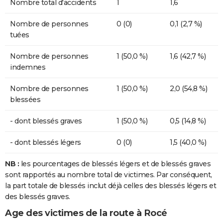
Nombre total d'accidents
1
1,6
Nombre de personnes
0 (0)
0,1 (2,7 %)
tuées
Nombre de personnes
1 (50,0 %)
1,6 (42,7 %)
indemnes
Nombre de personnes
1 (50,0 %)
2,0 (54,8 %)
blessées
- dont blessés graves
1 (50,0 %)
0,5 (14,8 %)
- dont blessés légers
0 (0)
1,5 (40,0 %)
NB :
les pourcentages de blessés légers et de blessés graves
sont rapportés au nombre total de victimes. Par conséquent,
la part totale de blessés inclut déjà celles des blessés légers et
des blessés graves.
Age des victimes de la route à Rocé