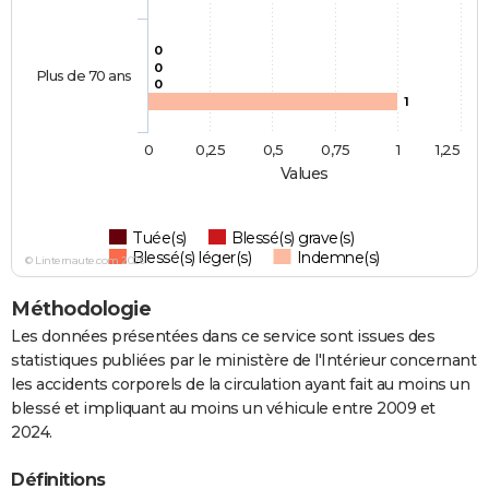
0
0
Plus de 70 ans
0
1
0
0,25
0,5
0,75
1
1,25
Values
Tuée(s)
Blessé(s) grave(s)
Blessé(s) léger(s)
Indemne(s)
© Linternaute.com 2026
Méthodologie
Les données présentées dans ce service sont issues des
statistiques publiées par le ministère de l'Intérieur concernant
les accidents corporels de la circulation ayant fait au moins un
blessé et impliquant au moins un véhicule entre 2009 et
2024.
Définitions