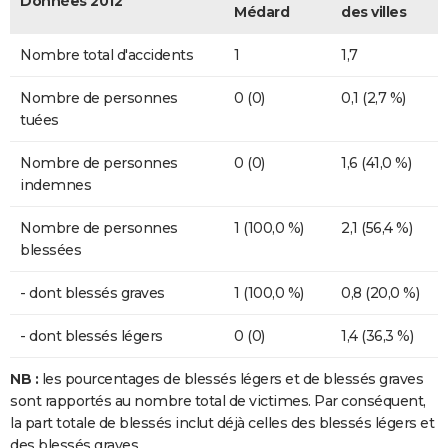
Données 2012
Médard
des villes
Nombre total d'accidents
1
1,7
Nombre de personnes
0 (0)
0,1 (2,7 %)
tuées
Nombre de personnes
0 (0)
1,6 (41,0 %)
indemnes
Nombre de personnes
1 (100,0 %)
2,1 (56,4 %)
blessées
- dont blessés graves
1 (100,0 %)
0,8 (20,0 %)
- dont blessés légers
0 (0)
1,4 (36,3 %)
NB :
les pourcentages de blessés légers et de blessés graves
sont rapportés au nombre total de victimes. Par conséquent,
la part totale de blessés inclut déjà celles des blessés légers et
des blessés graves.