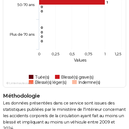
1
50-70 ans
0
0
0
0
Plus de 70 ans
0
0
0
0,25
0,5
0,75
1
1,25
Values
Tuée(s)
Blessé(s) grave(s)
Blessé(s) léger(s)
Indemne(s)
© Linternaute.com 2026
Méthodologie
Les données présentées dans ce service sont issues des
statistiques publiées par le ministère de l'Intérieur concernant
les accidents corporels de la circulation ayant fait au moins un
blessé et impliquant au moins un véhicule entre 2009 et
2024.