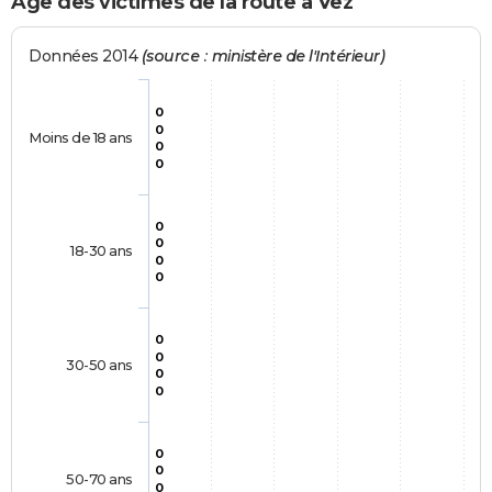
Age des victimes de la route à Vez
Données 2014
(source : ministère de l'Intérieur)
0
0
Moins de 18 ans
0
0
0
0
18-30 ans
0
0
0
0
30-50 ans
0
0
0
0
50-70 ans
0