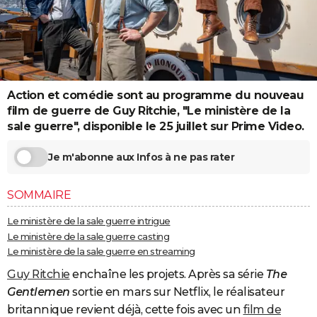
City break
Voyage de noces
Climat
Destinations
Voyage nature
Forum
+
PHOTO
GUIDES D'ACHAT
BONS PLANS
Action et comédie sont au programme du nouveau
CARTE DE VOEUX
film de guerre de Guy Ritchie, "Le ministère de la
sale guerre", disponible le 25 juillet sur Prime Video.
Carte Bonne année
Carte Pâques
Carte de Noël
Carte Saint-Valentin
Carte d'anniversaire
DICTIONNAIRE
Je m'abonne aux Infos à ne pas rater
Biographies
Expressions
Dictionnaire
Citations
Proverbes
PROGRAMME TV
COPAINS D'AVANT
SOMMAIRE
Se connecter
Collèges
Universités
Service militaire
S'inscrire
Lycées
Primaires
Entreprises
Avis de recherche
AVIS DE DÉCÈS
Le ministère de la sale guerre intrigue
Le ministère de la sale guerre casting
FORUM
Le ministère de la sale guerre en streaming
Lifestyle
Sport
Television
Cinema
Bricolage
Culture
Auto
Voyage
Guy Ritchie
enchaîne les projets. Après sa série
The
Gentlemen
sortie en mars sur Netflix, le réalisateur
britannique revient déjà, cette fois avec un
film de