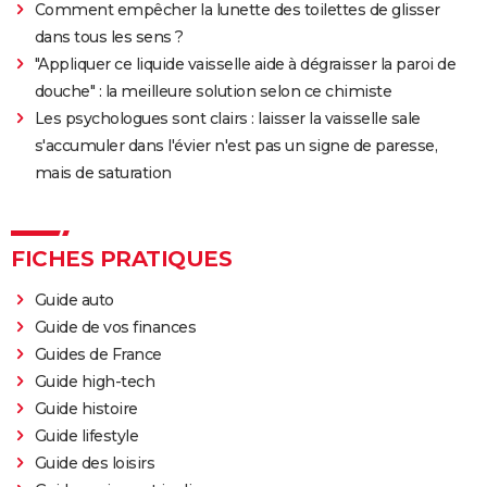
Comment empêcher la lunette des toilettes de glisser
"Babylon" : critiques, séances, avis, casting,
dans tous les sens ?
streaming, bande-annonce...
"Appliquer ce liquide vaisselle aide à dégraisser la paroi de
Rocky
douche" : la meilleure solution selon ce chimiste
La chambre d'à côté : faut-il voir le dernier Pedro
Les psychologues sont clairs : laisser la vaisselle sale
Almodóvar ? Ce qu'en disent les critiques presse
s'accumuler dans l'évier n'est pas un signe de paresse,
The Whale
mais de saturation
Le Comte de Monte-Cristo : le film avec Pierre Niney
est-il inspiré d'une histoire vraie ?
FICHES PRATIQUES
Juré n°2 : s'agit-il (véritablement) du dernier film de
Clint Eastwood ?
Guide auto
Le Parrain
Guide de vos finances
Il était une fois en Amérique
Guides de France
Guide high-tech
Peter von Kant
Guide histoire
Nomadland : synopsis, casting, Oscars, photos,
Guide lifestyle
streaming, avis...
Guide des loisirs
Sound of Metal