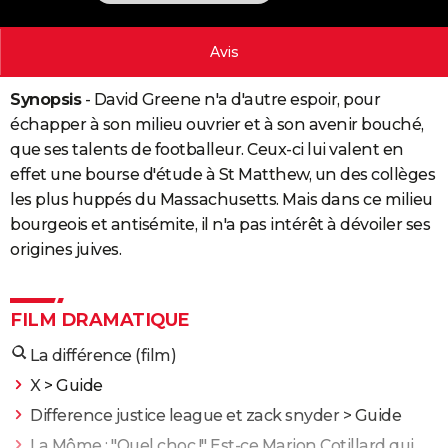
City break
Voyage de noces
Climat
Destinations
Voyage nature
Forum
+
PHOTO
Avis
GUIDES D'ACHAT
Synopsis
- David Greene n'a d'autre espoir, pour
BONS PLANS
échapper à son milieu ouvrier et à son avenir bouché,
CARTE DE VOEUX
que ses talents de footballeur. Ceux-ci lui valent en
effet une bourse d'étude à St Matthew, un des collèges
Carte Bonne année
Carte Pâques
Carte de Noël
Carte Saint-Valentin
Carte d'anniversaire
DICTIONNAIRE
les plus huppés du Massachusetts. Mais dans ce milieu
Biographies
Expressions
Dictionnaire
Citations
Proverbes
bourgeois et antisémite, il n'a pas intérêt à dévoiler ses
PROGRAMME TV
origines juives.
COPAINS D'AVANT
Se connecter
Collèges
Universités
Service militaire
S'inscrire
Lycées
Primaires
Entreprises
Avis de recherche
AVIS DE DÉCÈS
FILM DRAMATIQUE
FORUM
La différence (film)
Lifestyle
Sport
Television
Cinema
Bricolage
Culture
Auto
Voyage
X
> Guide
Difference justice league et zack snyder
> Guide
La Môme : "Quel choc !" Est-ce Marion Cotillard qui