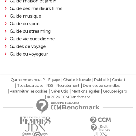
Guide maison et jardin
Slalom
Guide des meilleurs films
Oh Canada : que vaut le film avec Richard Gere et
Guide musique
Jacob Elordi présenté au Festival de Cannes ?
Guide du sport
Guide du streaming
Guide vie quotidienne
Guides de voyage
Guide du voyageur
Qui sommes-nous ?
Equipe
Charte éditoriale
Publicité
Contact
Tous les articles
RSS
Recrutement
Données personnelles
Paramétrer les cookies
Gérer Utiq
Mentions légales
Groupe Figaro
© 2026 CCM Benchmark