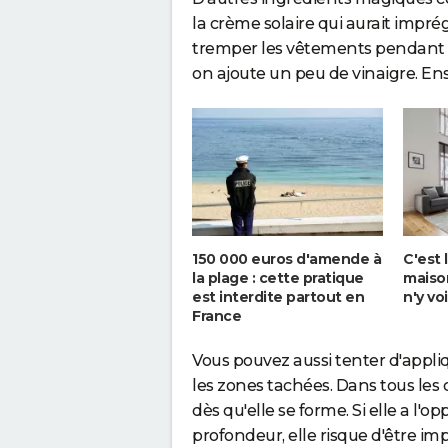
la crème solaire qui aurait imprégn
tremper les vêtements pendant 
on ajoute un peu de vinaigre. Ensu
150 000 euros d'amende à
C'est 
la plage : cette pratique
maison
est interdite partout en
n'y vo
France
Vous pouvez aussi tenter d'appliqu
les zones tachées. Dans tous les 
dès qu'elle se forme. Si elle a l'o
profondeur, elle risque d'être im