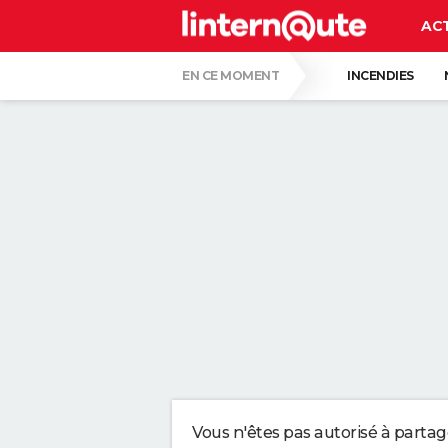
AC
EN CE MOMENT
INCENDIES
BISON FUTÉ
LUNETTES POUR L'ÉCLIP
ALVARO FERNANDEZ, PHARMACIEN, À PROP
LES PSYCHOLOGUES SONT D'ACCORD : CE
DU CARTON AU LIEU DU GAZON : DE PLUS
DES POLICIERS DÉGUISÉS EN BUISSON V
Vous n'êtes pas autorisé à parta