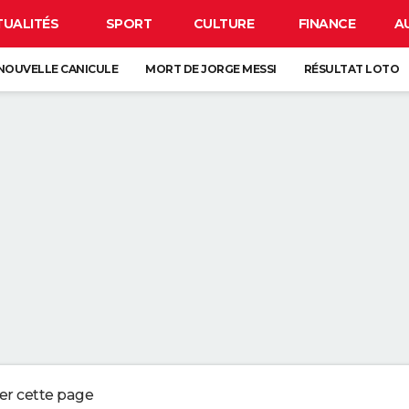
TUALITÉS
SPORT
CULTURE
FINANCE
A
NOUVELLE CANICULE
MORT DE JORGE MESSI
RÉSULTAT LOTO
SE
CARTE DE L'ÉCLIPSE SOLAIRE DU 12 AOÛT
OS DU LAVAGE DES DRAPS : "L'IDÉAL EST DE LES CHANGER UNE FOIS P
UX QUI CONSERVENT LES REÇUS OU LES VIEUX TICKETS DE CAISSES NE
 EN PLUS DE JARDINIERS MISENT SUR CETTE MÉTHODE
ERBALISENT LES CONDUCTEURS UTILISANT LEUR TÉLÉPHONE AU VOLANT
ger cette page