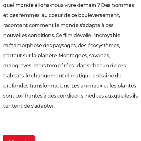
quel monde allons-nous vivre demain ? Des hommes
City break
Voyage de noces
Climat
Destinations
Voyage nature
Forum
+
PHOTO
et des femmes, au coeur de ce bouleversement,
GUIDES D'ACHAT
racontent comment le monde s'adapte à ces
BONS PLANS
nouvelles conditions. Ce film dévoile l'incroyable
métamorphose des paysages, des écosystèmes,
CARTE DE VOEUX
partout sur la planète. Montagnes, savanes,
Carte Bonne année
Carte Pâques
Carte de Noël
Carte Saint-Valentin
Carte d'anniversaire
DICTIONNAIRE
mangroves, mers tempérées : dans chacun de ces
Biographies
Expressions
Dictionnaire
Citations
Proverbes
PROGRAMME TV
habitats, le changement climatique entraîne de
COPAINS D'AVANT
profondes transformations. Les animaux et les plantes
Se connecter
Collèges
Universités
Service militaire
S'inscrire
Lycées
Primaires
Entreprises
Avis de recherche
sont confrontés à des conditions inédites auxquelles ils
AVIS DE DÉCÈS
tentent de s'adapter.
FORUM
Lifestyle
Sport
Television
Cinema
Bricolage
Culture
Auto
Voyage