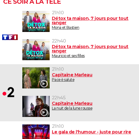
CE SOIR À LA TÉLÉ
21h10
Détox ta maison, 7 jours pour tout
ranger
Mona et Bastien
22h40
Détox ta maison, 7 jours pour tout
ranger
Mauricio et ses filles
21h10
Capitaine Marleau
Pace è salute
22h45
Capitaine Marleau
La nuit de la lune rousse
21h10
Le gala de l'humour - juste pour rire