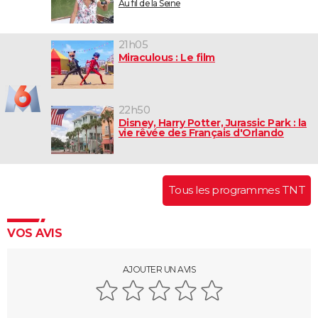
Au fil de la Seine
21h05
Miraculous : Le film
22h50
Disney, Harry Potter, Jurassic Park : la
vie rêvée des Français d'Orlando
Tous les programmes TNT
VOS AVIS
AJOUTER UN AVIS