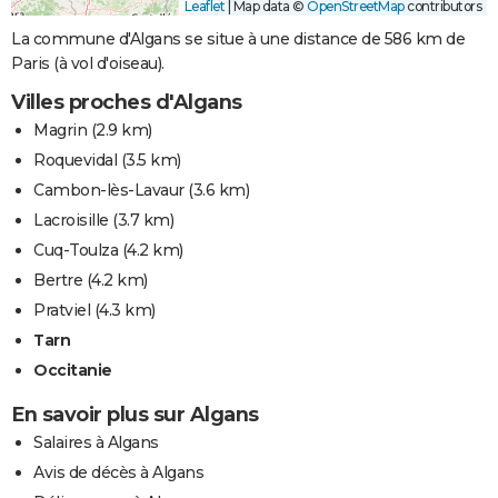
Leaflet
|
Map data ©
OpenStreetMap
contributors
La commune d'Algans se situe à une distance de 586 km de
Paris (à vol d'oiseau).
Villes proches d'Algans
Magrin
(2.9 km)
Roquevidal
(3.5 km)
Cambon-lès-Lavaur
(3.6 km)
Lacroisille
(3.7 km)
Cuq-Toulza
(4.2 km)
Bertre
(4.2 km)
Pratviel
(4.3 km)
Tarn
Occitanie
En savoir plus sur Algans
Salaires à Algans
Avis de décès à Algans