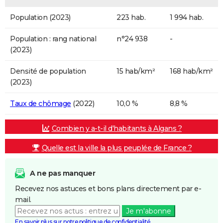
Population (2023)
223 hab.
1 994 hab.
Population : rang national
n°24 938
-
(2023)
Densité de population
15 hab/km²
168 hab/km²
(2023)
Taux de chômage
(2022)
10,0 %
8,8 %
Combien y a-t-il d'habitants à Algans ?
Quelle est la ville la plus peuplée de France ?
A ne pas manquer
Recevez nos astuces et bons plans directement par e-
mail.
Je m'abonne
En savoir plus sur notre politique de confidentialité