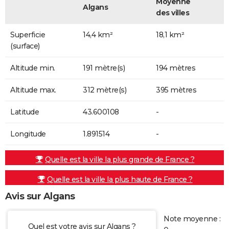
Moyenne
Algans
des villes
Superficie
14,4 km²
18,1 km²
(surface)
Altitude min.
191 mètre(s)
194 mètres
Altitude max.
312 mètre(s)
395 mètres
Latitude
43.600108
-
Longitude
1.891514
-
Quelle est la ville la plus grande de France ?
Quelle est la ville la plus haute de France ?
Avis sur Algans
Note moyenne :
Quel est votre avis sur Algans ?