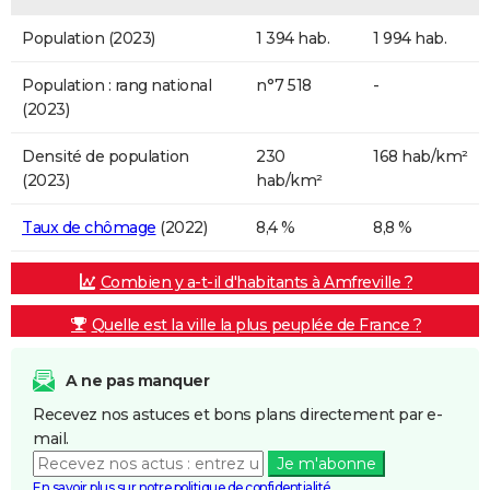
Population (2023)
1 394 hab.
1 994 hab.
Population : rang national
n°7 518
-
(2023)
Densité de population
230
168 hab/km²
(2023)
hab/km²
Taux de chômage
(2022)
8,4 %
8,8 %
Combien y a-t-il d'habitants à Amfreville ?
Quelle est la ville la plus peuplée de France ?
A ne pas manquer
Recevez nos astuces et bons plans directement par e-
mail.
Je m'abonne
En savoir plus sur notre politique de confidentialité