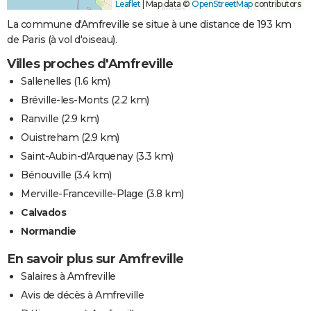
Leaflet
|
Map data ©
OpenStreetMap
contributors
La commune d'Amfreville se situe à une distance de 193 km
de Paris (à vol d'oiseau).
Villes proches d'Amfreville
Sallenelles
(1.6 km)
Bréville-les-Monts
(2.2 km)
Ranville
(2.9 km)
Ouistreham
(2.9 km)
Saint-Aubin-d'Arquenay
(3.3 km)
Bénouville
(3.4 km)
Merville-Franceville-Plage
(3.8 km)
Calvados
Normandie
En savoir plus sur Amfreville
Salaires à Amfreville
Avis de décès à Amfreville