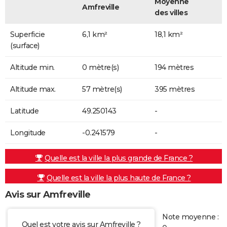
Moyenne
Amfreville
des villes
Superficie
6,1 km²
18,1 km²
(surface)
Altitude min.
0 mètre(s)
194 mètres
Altitude max.
57 mètre(s)
395 mètres
Latitude
49.250143
-
Longitude
-0.241579
-
Quelle est la ville la plus grande de France ?
Quelle est la ville la plus haute de France ?
Avis sur Amfreville
Note moyenne :
Quel est votre avis sur Amfreville ?