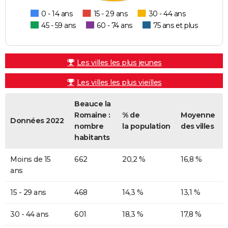
0 - 14 ans
15 - 29 ans
30 - 44 ans
45 - 59 ans
60 - 74 ans
75 ans et plus
Les villes les plus jeunes
Les villes les plus vieilles
Beauce la
Romaine :
% de
Moyenne
Données 2022
nombre
la population
des villes
habitants
Moins de 15
662
20,2 %
16,8 %
ans
15 - 29 ans
468
14,3 %
13,1 %
30 - 44 ans
601
18,3 %
17,8 %