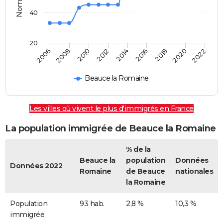
40
20
2022
2014
2006
2008
2016
2018
2010
2020
2012
Beauce la Romaine
Les villes où vivent le plus d'immigrés en France
La population immigrée de Beauce la Romaine
% de la
Beauce la
population
Données
Données 2022
Romaine
de Beauce
nationales
la Romaine
Population
93 hab.
2,8 %
10,3 %
immigrée