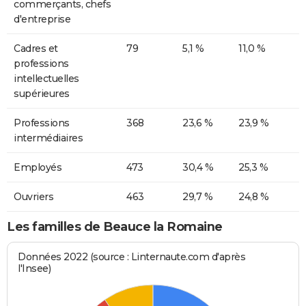
commerçants, chefs
d'entreprise
Cadres et
79
5,1 %
11,0 %
professions
intellectuelles
supérieures
Professions
368
23,6 %
23,9 %
intermédiaires
Employés
473
30,4 %
25,3 %
Ouvriers
463
29,7 %
24,8 %
Les familles de Beauce la Romaine
Données 2022 (source : Linternaute.com d'après
l'Insee)