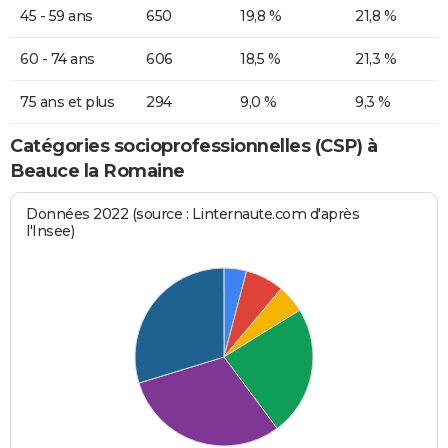
45 - 59 ans
650
19,8 %
21,8 %
60 - 74 ans
606
18,5 %
21,3 %
75 ans et plus
294
9,0 %
9,3 %
Catégories socioprofessionnelles (CSP) à
Beauce la Romaine
Données 2022 (source : Linternaute.com d'après
l'Insee)