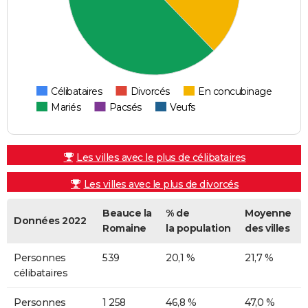
Célibataires
Divorcés
En concubinage
Mariés
Pacsés
Veufs
Les villes avec le plus de célibataires
Les villes avec le plus de divorcés
Beauce la
% de
Moyenne
Données 2022
Romaine
la population
des villes
Personnes
539
20,1 %
21,7 %
célibataires
Personnes
1 258
46,8 %
47,0 %