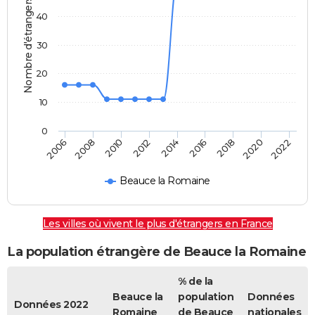
Nombre d'étrangers
40
30
20
10
0
2018
2014
2006
2010
2016
2020
2012
2008
2022
Beauce la Romaine
Les villes où vivent le plus d'étrangers en France
La population étrangère de Beauce la Romaine
% de la
Beauce la
population
Données
Données 2022
Romaine
de Beauce
nationales