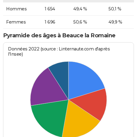
Hommes
1 654
49,4 %
50,1 %
Femmes
1 696
50,6 %
49,9 %
Pyramide des âges à Beauce la Romaine
Données 2022 (source : Linternaute.com d'après
l'Insee)