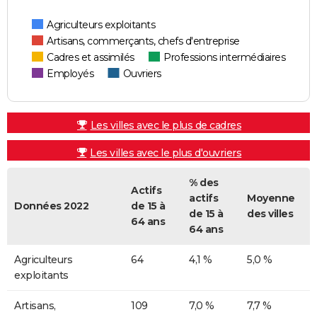
Agriculteurs exploitants
Artisans, commerçants, chefs d'entreprise
Cadres et assimilés
Professions intermédiaires
Employés
Ouvriers
Les villes avec le plus de cadres
Les villes avec le plus d'ouvriers
% des
Actifs
actifs
Moyenne
Données 2022
de 15 à
de 15 à
des villes
64 ans
64 ans
Agriculteurs
64
4,1 %
5,0 %
exploitants
Artisans,
109
7,0 %
7,7 %