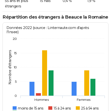
55 ans et plus
15 hab.
0,4 %
1,9 %
étrangers
Répartition des étrangers à Beauce la Romaine
Données 2022 (source : Linternaute.com d'après
l'Insee)
20
Nombre d'étrangers
15
10
5
0
Hommes
Femmes
moins de 15 ans
15 à 24 ans
25 à 54 ans