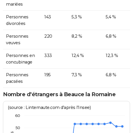
mariées
Personnes
143
5,3 %
5,4 %
divorcées
Personnes
220
8,2 %
6,8 %
veuves
Personnes en
333
12,4 %
12,3 %
concubinage
Personnes
195
7,3 %
6,8 %
pacsées
Nombre d'étrangers à Beauce la Romaine
(source : Linternaute.com d'après l'Insee)
60
50