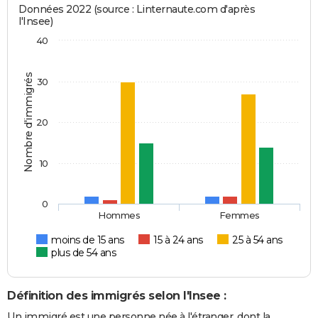
Données 2022 (source : Linternaute.com d'après
l'Insee)
40
Nombre d'immigrés
30
20
10
0
Hommes
Femmes
moins de 15 ans
15 à 24 ans
25 à 54 ans
plus de 54 ans
Définition des immigrés selon l'Insee :
Un immigré est une personne née à l'étranger, dont la