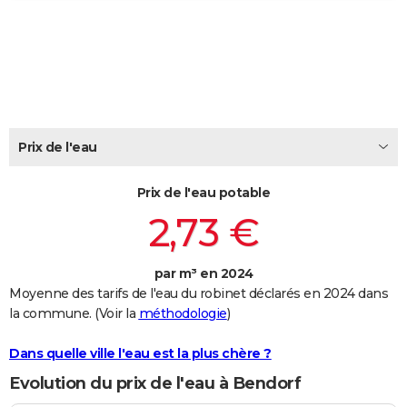
City break
Voyage de noces
Climat
Destinations
Voyage nature
Forum
+
PHOTO
GUIDES D'ACHAT
BONS PLANS
CARTE DE VOEUX
Prix de l'eau
Carte Bonne année
Carte Pâques
Carte de Noël
Carte Saint-Valentin
Carte d'anniversaire
DICTIONNAIRE
Prix de l'eau potable
Biographies
Expressions
Dictionnaire
Citations
Proverbes
PROGRAMME TV
2,73 €
COPAINS D'AVANT
par m³ en 2024
Se connecter
Collèges
Universités
Service militaire
S'inscrire
Lycées
Primaires
Entreprises
Avis de recherche
AVIS DE DÉCÈS
Moyenne des tarifs de l'eau du robinet déclarés en 2024 dans
la commune. (Voir la
méthodologie
)
FORUM
Lifestyle
Sport
Television
Cinema
Bricolage
Culture
Auto
Voyage
Dans quelle ville l'eau est la plus chère ?
Evolution du prix de l'eau à Bendorf