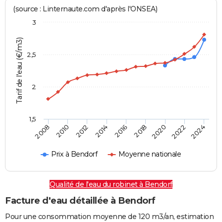
(source : Linternaute.com d'après l'ONSEA)
3
Tarif de l'eau (€/m3)
2,5
2
1,5
2016
2014
2024
2012
2022
2010
2020
2008
2018
Prix à Bendorf
Moyenne nationale
Qualité de l'eau du robinet à Bendorf
Facture d'eau détaillée à Bendorf
Pour une consommation moyenne de 120 m3/an, estimation