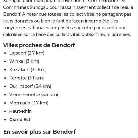
Sundgau pour l'eau potable à Bendorf et Communauté De
Communes Sundgau pour l'assainissement collectif de l'eau à
Bendorf. A noter que toutes les collectivités ne partagent pas
leurs données ou bien le font de façon incomplète : les
moyennes nationales proposées sur cette page sont donc
calculées sur la base des collectivités publiant leurs données.
Villes proches de Bendorf
Ligsdorf
(2.7 km)
Winkel
(3 km)
Kœstlach
(3.1 km)
Ferrette
(3.1 km)
Durlinsdorf
(3.4 km)
Vieux-Ferrette
(3.4 km)
Mœrnach
(3.7 km)
Haut-Rhin
Grand Est
En savoir plus sur Bendorf