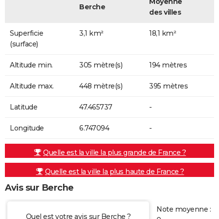
Moyenne
Berche
des villes
Superficie
3,1 km²
18,1 km²
(surface)
Altitude min.
305 mètre(s)
194 mètres
Altitude max.
448 mètre(s)
395 mètres
Latitude
47.465737
-
Longitude
6.747094
-
Quelle est la ville la plus grande de France ?
Quelle est la ville la plus haute de France ?
Avis sur Berche
Note moyenne :
Quel est votre avis sur Berche ?