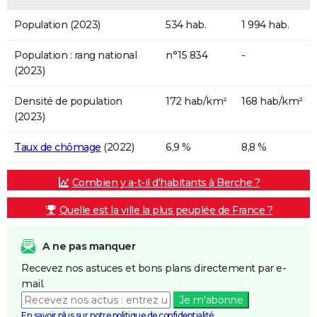
Population (2023)
534 hab.
1 994 hab.
Population : rang national
n°15 834
-
(2023)
Densité de population
172 hab/km²
168 hab/km²
(2023)
Taux de chômage
(2022)
6,9 %
8,8 %
Combien y a-t-il d'habitants à Berche ?
Quelle est la ville la plus peuplée de France ?
A ne pas manquer
Recevez nos astuces et bons plans directement par e-
mail.
Je m'abonne
En savoir plus sur notre politique de confidentialité