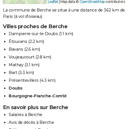
Leaflet
|
Map data ©
OpenStreetMap
contributors
La commune de Berche se situe à une distance de 362 km de
Paris (à vol d'oiseau).
Villes proches de Berche
Dampierre-sur-le-Doubs
(1.1 km)
Étouvans
(2.2 km)
Bavans
(2.6 km)
Voujeaucourt
(2.8 km)
Mathay
(3.1 km)
Bart
(3.3 km)
Présentevillers
(4.3 km)
Doubs
Bourgogne-Franche-Comté
En savoir plus sur Berche
Salaires à Berche
Avis de décès à Berche