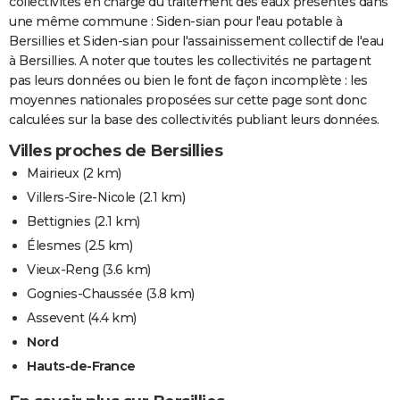
collectivités en charge du traitement des eaux présentes dans
une même commune : Siden-sian pour l'eau potable à
Bersillies et Siden-sian pour l'assainissement collectif de l'eau
à Bersillies. A noter que toutes les collectivités ne partagent
pas leurs données ou bien le font de façon incomplète : les
moyennes nationales proposées sur cette page sont donc
calculées sur la base des collectivités publiant leurs données.
Villes proches de Bersillies
Mairieux
(2 km)
Villers-Sire-Nicole
(2.1 km)
Bettignies
(2.1 km)
Élesmes
(2.5 km)
Vieux-Reng
(3.6 km)
Gognies-Chaussée
(3.8 km)
Assevent
(4.4 km)
Nord
Hauts-de-France