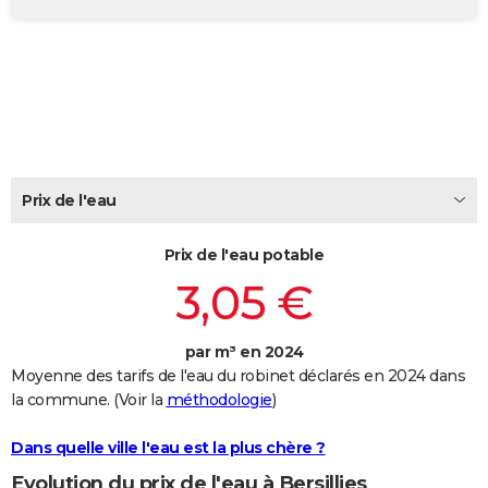
City break
Voyage de noces
Climat
Destinations
Voyage nature
Forum
+
PHOTO
GUIDES D'ACHAT
BONS PLANS
CARTE DE VOEUX
Carte Bonne année
Carte Pâques
Carte de Noël
Carte Saint-Valentin
Carte d'anniversaire
Prix de l'eau
DICTIONNAIRE
Biographies
Expressions
Dictionnaire
Citations
Proverbes
PROGRAMME TV
Prix de l'eau potable
3,05 €
COPAINS D'AVANT
Se connecter
Collèges
Universités
Service militaire
S'inscrire
Lycées
Primaires
Entreprises
Avis de recherche
AVIS DE DÉCÈS
par m³ en 2024
Moyenne des tarifs de l'eau du robinet déclarés en 2024 dans
FORUM
la commune. (Voir la
méthodologie
)
Lifestyle
Sport
Television
Cinema
Bricolage
Culture
Auto
Voyage
Dans quelle ville l'eau est la plus chère ?
Evolution du prix de l'eau à Bersillies