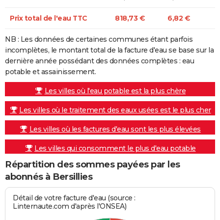
Prix total de l'eau TTC
818,73 €
6,82 €
NB : Les données de certaines communes étant parfois
incomplètes, le montant total de la facture d'eau se base sur la
dernière année possédant des données complètes : eau
potable et assainissement.
Les villes où l'eau potable est la plus chère
Les villes où le traitement des eaux usées est le plus cher
Les villes où les factures d'eau sont les plus élevées
Les villes qui consomment le plus d'eau potable
Répartition des sommes payées par les
abonnés à Bersillies
Détail de votre facture d'eau (source :
Linternaute.com d'après l'ONSEA)