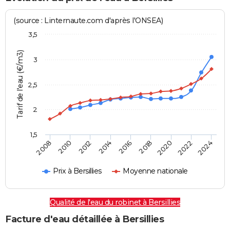
(source : Linternaute.com d'après l'ONSEA)
3,5
Tarif de l'eau (€/m3)
3
2,5
2
1,5
2016
2014
2024
2012
2022
2010
2020
2008
2018
Prix à Bersillies
Moyenne nationale
Qualité de l'eau du robinet à Bersillies
Facture d'eau détaillée à Bersillies