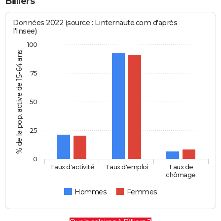
Billiers
Données 2022 (source : Linternaute.com d'après
l'Insee)
100
% de la pop. active de 15-64 ans
75
50
25
0
Taux d'activité
Taux d'emploi
Taux de
chômage
Hommes
Femmes