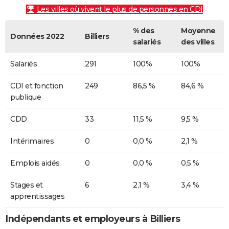
Les villes où vivent le plus de personnes en CDI
% des
Moyenne
Données 2022
Billiers
salariés
des villes
Salariés
291
100%
100%
CDI et fonction
249
86,5 %
84,6 %
publique
CDD
33
11,5 %
9,5 %
Intérimaires
0
0,0 %
2,1 %
Emplois aidés
0
0,0 %
0,5 %
Stages et
6
2,1 %
3,4 %
apprentissages
Indépendants et employeurs à Billiers