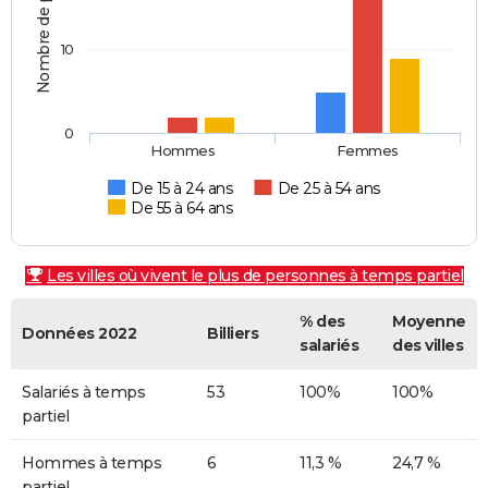
Nombre de personnes
10
0
Hommes
Femmes
De 15 à 24 ans
De 25 à 54 ans
De 55 à 64 ans
Les villes où vivent le plus de personnes à temps partiel
% des
Moyenne
Données 2022
Billiers
salariés
des villes
Salariés à temps
53
100%
100%
partiel
Hommes à temps
6
11,3 %
24,7 %
partiel