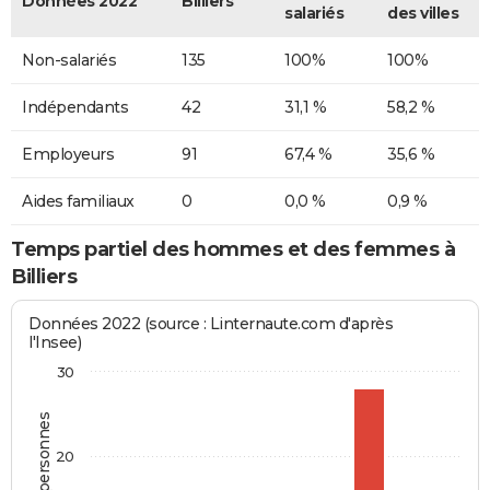
Données 2022
Billiers
salariés
des villes
Non-salariés
135
100%
100%
Indépendants
42
31,1 %
58,2 %
Employeurs
91
67,4 %
35,6 %
Aides familiaux
0
0,0 %
0,9 %
Temps partiel des hommes et des femmes à
Billiers
Données 2022 (source : Linternaute.com d'après
l'Insee)
30
20