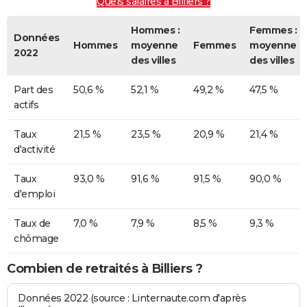
Quels salaires à Billiers ?
Hommes :
Femmes :
Données
Hommes
moyenne
Femmes
moyenne
2022
des villes
des villes
Part des
50,6 %
52,1 %
49,2 %
47,5 %
actifs
Taux
21,5 %
23,5 %
20,9 %
21,4 %
d'activité
Taux
93,0 %
91,6 %
91,5 %
90,0 %
d'emploi
Taux de
7,0 %
7,9 %
8,5 %
9,3 %
chômage
Combien de retraités à Billiers ?
Données 2022 (source : Linternaute.com d'après