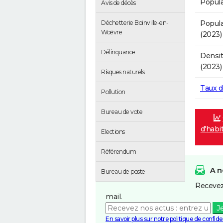
Popula
Avis de décès
Popula
Déchetterie Boinville-en-
Woëvre
(2023)
Délinquance
Densit
(2023)
Risques naturels
Taux 
Pollution
Bureau de vote
d'habi
Elections
Référendum
A n
Bureau de poste
Recevez
mail.
J
En savoir plus sur notre politique de confiden