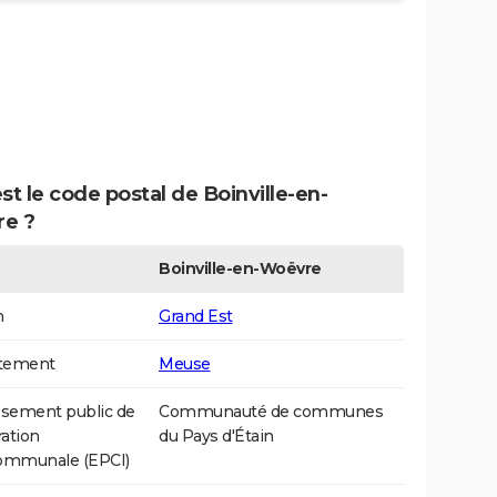
st le code postal de Boinville-en-
e ?
Boinville-en-Woëvre
n
Grand Est
tement
Meuse
ssement public de
Communauté de communes
ation
du Pays d'Étain
communale (EPCI)