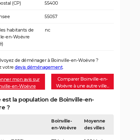
ostal (CP)
55400
Insee
55057
s habitants de
nc
lle-en-Woëvre
é)
évoyez de déménager à Boinville-en-Woëvre ?
 votre
devis déménagement
.
Comparer Boinville-en-
nner mon avis sur
Woëvre à une autre ville...
nville-en-Woëvre
 est la population de Boinville-en-
e ?
Boinville-
Moyenne
en-Woëvre
des villes