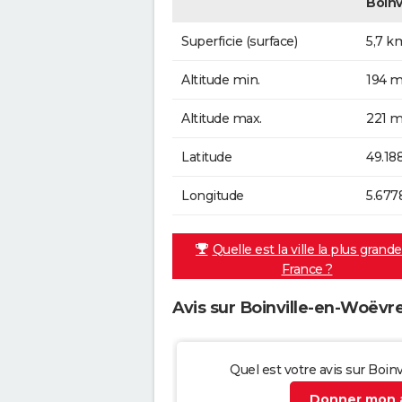
Boinv
Superficie (surface)
5,7 k
Altitude min.
194 m
Altitude max.
221 m
Latitude
49.18
Longitude
5.677
Quelle est la ville la plus grand
France ?
Avis sur Boinville-en-Woëvr
Quel est votre avis sur Boin
Donner mon a