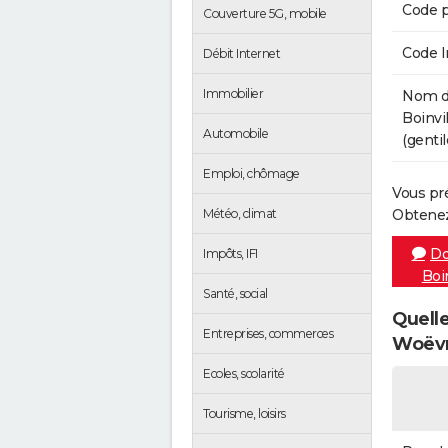
Code p
Couverture 5G, mobile
Code 
Débit Internet
Immobilier
Nom de
Boinvi
Automobile
(gentil
Emploi, chômage
Vous pr
Météo, climat
Obtenez
Do
Impôts, IFI
Boi
Santé, social
Quelle
Entreprises, commerces
Woëvr
Ecoles, scolarité
Tourisme, loisirs