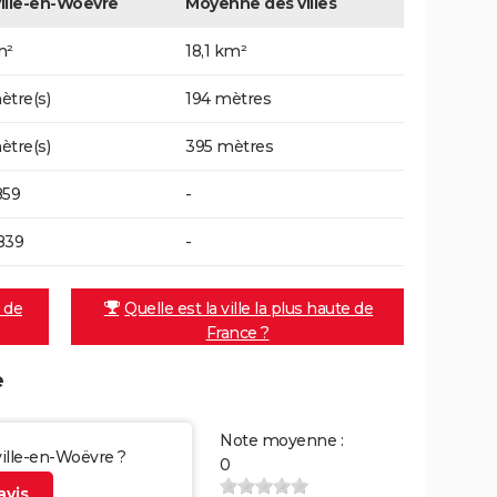
ille-en-Woëvre
Moyenne des villes
m²
18,1 km²
ètre(s)
194 mètres
ètre(s)
395 mètres
859
-
839
-
e de
Quelle est la ville la plus haute de
France ?
e
Note moyenne :
ville-en-Woëvre ?
0
vis