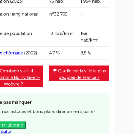
tion (2023)
75 hab.
1 994 hab.
tion : rang national
n°32 765
-
é de population
13 hab/km²
168
hab/km²
de chômage
(2022)
4,7 %
8,8 %
Combien y a-t-il
Quelle est la ville la plus
tants à Boinville-en-
peuplée de France ?
Woëvre ?
e pas manquer
 nos astuces et bons plans directement par e-
e m'abonne
tialité