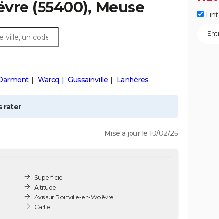
ëvre
(55400), Meuse
Lint
Darmont
Warcq
Gussainville
Lanhères
 rater
Mise à jour le 10/02/26
Superficie
Altitude
Avis sur Boinville-en-Woëvre
Carte