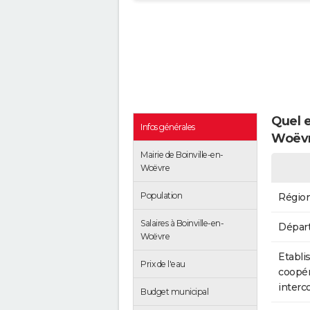
Quel e
Infos générales
Woëvr
Mairie de Boinville-en-
Woëvre
Population
Régio
Salaires à Boinville-en-
Dépar
Woëvre
Etabli
Prix de l'eau
coopér
inter
Budget municipal