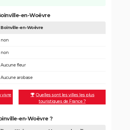
oinville-en-Woëvre
Boinville-en-Woëvre
non
non
Aucune fleur
Aucune arobase
n vivre
Quelles sont les villes les plus
touristiques de France ?
Boinville-en-Woëvre ?