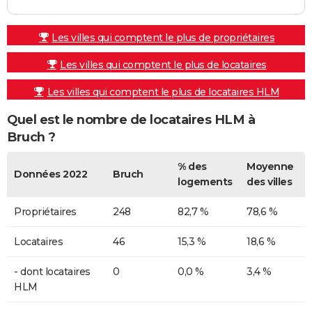
Les villes qui comptent le plus de propriétaires
Les villes qui comptent le plus de locataires
Les villes qui comptent le plus de locataires HLM
Quel est le nombre de locataires HLM à
Bruch ?
% des
Moyenne
Données 2022
Bruch
logements
des villes
Propriétaires
248
82,7 %
78,6 %
Locataires
46
15,3 %
18,6 %
- dont locataires
0
0,0 %
3,4 %
HLM