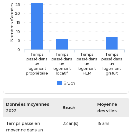
25
Nombres d'années
20
15
10
5
0
Temps
Temps
Temps
Temps
passé dans
passé dans
passé dans
passé dans
un
un
un
un
logement
logement
logement
logement
propriétaire
locatif
HLM
gratuit
Bruch
Données moyennes
Moyenne
Bruch
2022
des villes
Temps passé en
22 an(s)
15 ans
moyenne dans un